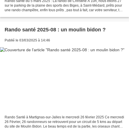
Rando santé du 5 mars 2025 : La rando de Christine À 10h, nous étions 27
sur le parking de la plaine des sports des Biges, à Saint-Médard, prêts pour
une rando champêtre, enfin tous prêts , pas tout à fait, car votre serviteur, tout
occupé à commenter...
Rando santé 2025-08 : un moulin bidon ?
Publié le 03/03/2025 à 14:46
Rando Santé à Martignas-sur-Jalles le mercredi 26 février 2025 Ce mercredi
26 Février, 26 randonneurs se retrouvent pour un circuit de 5 kms au départ
du site de Moulin Bidon. Le beau temps est de la partie, les oiseaux chantent