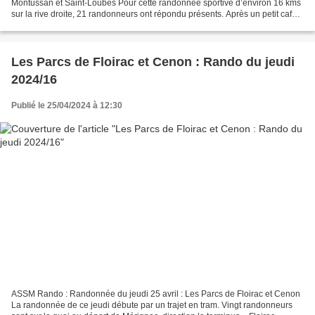
Montussan et Saint-Loubès Pour cette randonnée sportive d’environ 16 kms
sur la rive droite, 21 randonneurs ont répondu présents. Après un petit café
offert par Manuel nous entamons notre...
Les Parcs de Floirac et Cenon : Rando du jeudi
2024/16
Publié le 25/04/2024 à 12:30
ASSM Rando : Randonnée du jeudi 25 avril : Les Parcs de Floirac et Cenon
La randonnée de ce jeudi débute par un trajet en tram. Vingt randonneurs