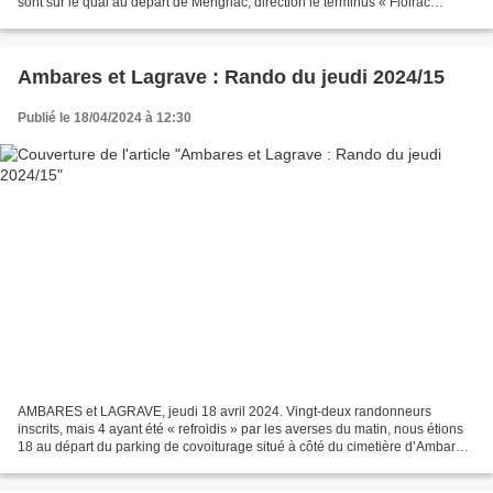
sont sur le quai au départ de Mérignac, direction le terminus « Floirac
Dravemont ». A l’arrivée, 4 randonneurs...
Ambares et Lagrave : Rando du jeudi 2024/15
Publié le 18/04/2024 à 12:30
AMBARES et LAGRAVE, jeudi 18 avril 2024. Vingt-deux randonneurs
inscrits, mais 4 ayant été « refroidis » par les averses du matin, nous étions
18 au départ du parking de covoiturage situé à côté du cimetière d’Ambares.
Cette randonnée, organisée au pied...