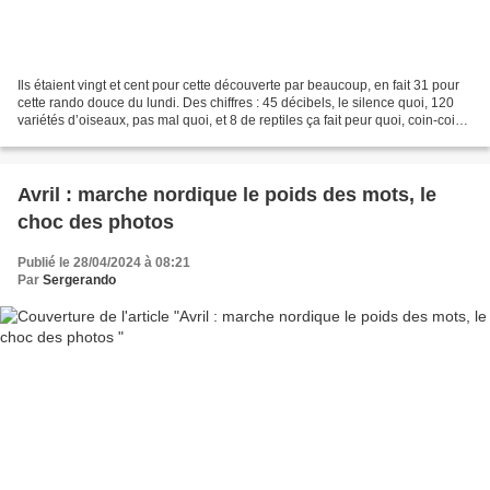
Ils étaient vingt et cent pour cette découverte par beaucoup, en fait 31 pour
cette rando douce du lundi. Des chiffres : 45 décibels, le silence quoi, 120
variétés d’oiseaux, pas mal quoi, et 8 de reptiles ça fait peur quoi, coin-coin
Nous déambulons...
Avril : marche nordique le poids des mots, le
choc des photos
Publié le 28/04/2024 à 08:21
Par
Sergerando