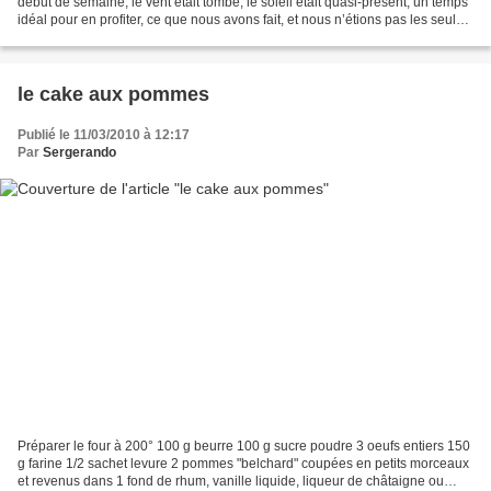
début de semaine, le vent était tombé, le soleil était quasi-présent, un temps
idéal pour en profiter, ce que nous avons fait, et nous n’étions pas les seuls
puisque Mauricette a adopté...
le cake aux pommes
Publié le 11/03/2010 à 12:17
Par
Sergerando
Préparer le four à 200° 100 g beurre 100 g sucre poudre 3 oeufs entiers 150
g farine 1/2 sachet levure 2 pommes "belchard" coupées en petits morceaux
et revenus dans 1 fond de rhum, vanille liquide, liqueur de châtaigne ou