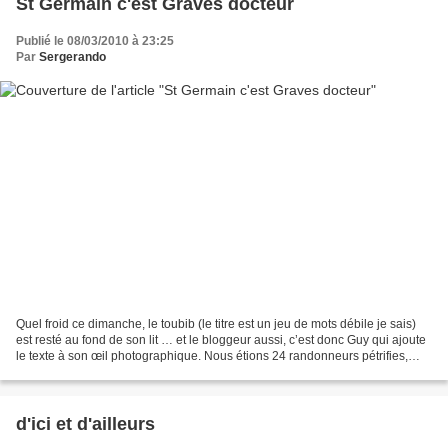
St Germain c'est Graves docteur
Publié le 08/03/2010 à 23:25
Par
Sergerando
Quel froid ce dimanche, le toubib (le titre est un jeu de mots débile je sais)
est resté au fond de son lit … et le bloggeur aussi, c’est donc Guy qui ajoute
le texte à son œil photographique. Nous étions 24 randonneurs pétrifies,
encapuchonnés, en fait...
d'ici et d'ailleurs