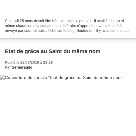
Ce jeudi 25 mars devait être bénit des dieux, pensez : il avait fait beau et
même chaud toute la semaine, un itinéraire d'approche avait même été
envoyé par courriel puis affiché sur le blog. Seulement, il y avait comme un
os dans le potage, c'est qu'un...
Etat de grâce au Saint du même nom
Publié le 22/03/2010 à 23:29
Par
Sergerando