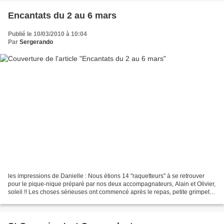
Encantats du 2 au 6 mars
Publié le 10/03/2010 à 10:04
Par
Sergerando
les impressions de Danielle : Nous étions 14 "raquetteurs" à se retrouver
pour le pique-nique préparé par nos deux accompagnateurs, Alain et Olivier,
soleil !! Les choses sérieuses ont commencé après le repas, petite grimpette
vers le refuge de "Restanca"...