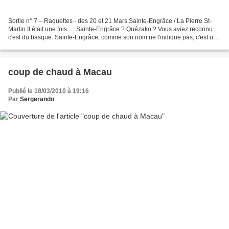
Sortie n° 7 – Raquettes - des 20 et 21 Mars Sainte-Engrâce / La Pierre St-
Martin Il était une fois … Sainte-Engrâce ? Quézako ? Vous aviez reconnu :
c'est du basque. Sainte-Engrâce, comme son nom ne l'indique pas, c'est un
village du pays basque, de la...
coup de chaud à Macau
Publié le 18/03/2010 à 19:16
Par
Sergerando