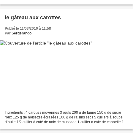
autre Travailler 100g beurre...
le gâteau aux carottes
Publié le 11/03/2010 à 11:58
Par
Sergerando
Ingrédients : 4 carottes moyennes 3 œufs 200 g de farine 150 g de sucre
roux 125 g de noisettes écrasées 100 g de raisins secs 5 cuillers à soupe
d’huile 1/2 cuiller à café de noix de muscade 1 cuiller à café de cannelle 1
sachet de levure 1 noix de beurre...