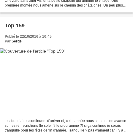
Cheylard sans aller visiter la petite chapelle qui domine le village. Une
première montée nous amène sur le chemin des châtaignes. Un peu plus
tard on bute sur un grillage qui enferme...
Top 159
Publié le 22/10/2016 à 10:45
Par
Serge
les formulaires continuent d'arriver et, cette année nous sommes en avance
sur les réinscriptions (le soleil ? le programme ?) si ça continue je serais
tranquille pour les fêtes de fin d'année. Tranquille ? pas vraiment car il y a ce