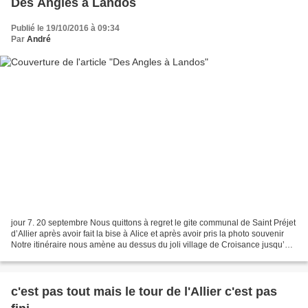
Des Angles à Landos
Publié le 19/10/2016 à 09:34
Par
André
jour 7. 20 septembre Nous quittons à regret le gite communal de Saint Préjet
d’Allier après avoir fait la bise à Alice et après avoir pris la photo souvenir
Notre itinéraire nous amène au dessus du joli village de Croisance jusqu’au
carrefour de la Romaine....
c'est pas tout mais le tour de l'Allier c'est pas