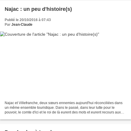
Najac : un peu d'histoire(s)
Publié le 20/10/2016 à 07:43
Par
Jean-Claude
Najac et Villefranche, deux sœurs ennemies aujourd'hui réconciliées dans
un même ensemble touristique. Dans le passé, dans leur lutte pour le
pouvoir, le comte d'ici et le roi de là eurent des mots et eurent recours aux
éternelles méthodes qui ont fait...