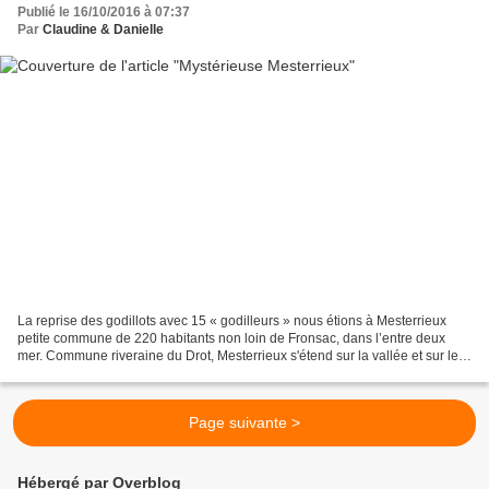
Publié le 16/10/2016 à 07:37
Par
Claudine & Danielle
La reprise des godillots avec 15 « godilleurs » nous étions à Mesterrieux
petite commune de 220 habitants non loin de Fronsac, dans l’entre deux
mer. Commune riveraine du Drot, Mesterrieux s'étend sur la vallée et sur le
plateau à l’ouest du Monségurais....
Page suivante >
Hébergé par Overblog