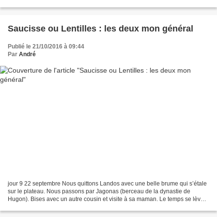
satané trombinoscope...
Saucisse ou Lentilles : les deux mon général
Publié le 21/10/2016 à 09:44
Par
André
jour 9 22 septembre Nous quittons Landos avec une belle brume qui s’étale
sur le plateau. Nous passons par Jagonas (berceau de la dynastie de
Hugon). Bises avec un autre cousin et visite à sa maman. Le temps se lève,
il fait très beau. Ensuite c’est Arquejol...