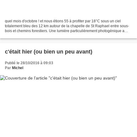
quel mois d'octobre ! et nous étions 55 à profiter par 18°C sous un ciel
totalement bleu des 12 km autour de la chapelle de St Raphael entre sous-
bois et chemins forestiers. Une lumière particulièrement photogénique a
inspiré au moins 3 d'entre nous (Claire,...
c'était hier (ou bien un peu avant)
Publié le 28/10/2016 à 09:03
Par
Michel