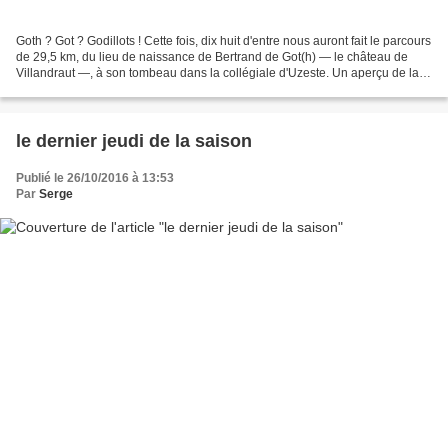
Goth ? Got ? Godillots ! Cette fois, dix huit d'entre nous auront fait le parcours
de 29,5 km, du lieu de naissance de Bertrand de Got(h) — le château de
Villandraut —, à son tombeau dans la collégiale d'Uzeste. Un aperçu de la
puissance de ce pape français...
le dernier jeudi de la saison
Publié le 26/10/2016 à 13:53
Par
Serge