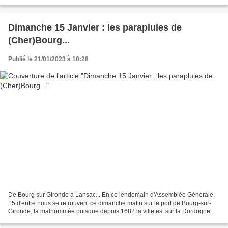
épaisses, des bonnets et...
Dimanche 15 Janvier : les parapluies de
(Cher)Bourg...
Publié le 21/01/2023 à 10:28
De Bourg sur Gironde à Lansac... En ce lendemain d'Assemblée Générale,
15 d'entre nous se retrouvent ce dimanche matin sur le port de Bourg-sur-
Gironde, la malnommée puisque depuis 1682 la ville est sur la Dordogne
suite à l'allongement du bec d'Ambès.......