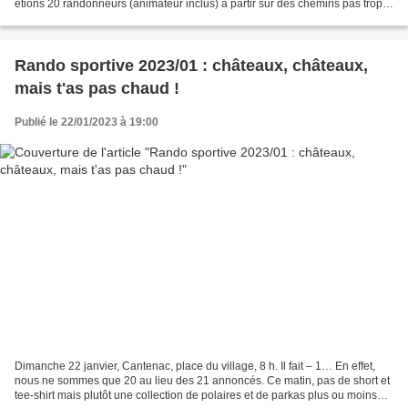
étions 20 randonneurs (animateur inclus) à partir sur des chemins pas trop
"gadouilleux" malgré les récentes...
Rando sportive 2023/01 : châteaux, châteaux,
mais t'as pas chaud !
Publié le 22/01/2023 à 19:00
Dimanche 22 janvier, Cantenac, place du village, 8 h. Il fait – 1… En effet,
nous ne sommes que 20 au lieu des 21 annoncés. Ce matin, pas de short et
tee-shirt mais plutôt une collection de polaires et de parkas plus ou moins