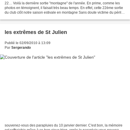
22… Voilà la dernière sortie "montagne" de l'année. En prime, comme les
photos en témoignent, il faisait très beau temps. En effet, cette 22ème sortie
du club clôt notre saison estivale en montagne Sans doute victime du péril
jaune qui sévit sur notre...
les extrêmes de St Julien
Publié le 02/09/2010 à 13:09
Par
Sergerando
souvenez-vous des parapluies du 10 janvier dernier. C'est bon, la mémoire
est raffraichie grâce à ce bon vieux blog, après le parapluie vous pouvez