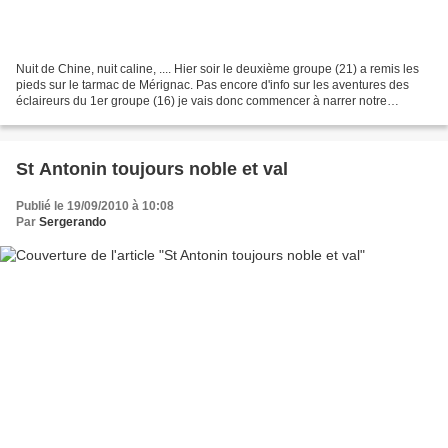
Nuit de Chine, nuit caline, .... Hier soir le deuxième groupe (21) a remis les
pieds sur le tarmac de Mérignac. Pas encore d'info sur les aventures des
éclaireurs du 1er groupe (16) je vais donc commencer à narrer notre
expédition dans l'empire du milieu....
St Antonin toujours noble et val
Publié le 19/09/2010 à 10:08
Par
Sergerando