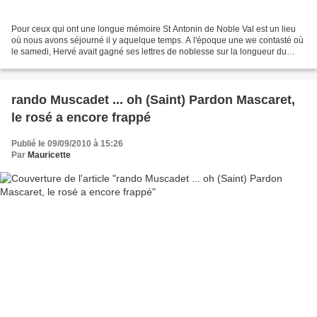
Pour ceux qui ont une longue mémoire St Antonin de Noble Val est un lieu
où nous avons séjourné il y aquelque temps. A l'époque une we contasté où
le samedi, Hervé avait gagné ses lettres de noblesse sur la longueur du
parcours et avec un Dimanche arrosé...
rando Muscadet ... oh (Saint) Pardon Mascaret,
le rosé a encore frappé
Publié le 09/09/2010 à 15:26
Par
Mauricette