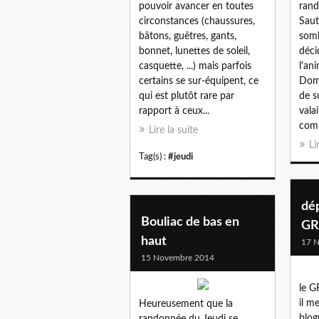
pouvoir avancer en toutes
rand
circonstances (chaussures,
Saute
bâtons, guêtres, gants,
somb
bonnet, lunettes de soleil,
déci
casquette, ...) mais parfois
l'an
certains se sur-équipent, ce
Domm
qui est plutôt rare par
de s
rapport à ceux...
vala
comm
Lire la suite
Li
Tag(s) :
#jeudi
dé
Bouliac de bas en
GR
haut
17 
15 Novembre 2014
le G
il m
Heureusement que la
blog
randonnée du Jeudi se