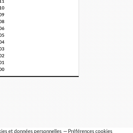
11
10
09
08
06
05
04
03
02
01
00
ies et données personnelles
Préférences cookies