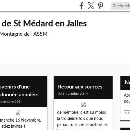
de St Médard en Jalles
 Montagne de l'ASSM
uvenirs d'une
Retour aux sources
22 Novembre 2014
ndonnée annulée.
Abo
nou
Novembre 2014
de mémoire, c'est au moins
E
la troisième fois que nous
m
dimanche 16 Novembre,
parcourons ces sous-bois, et
a
 étiez invités à