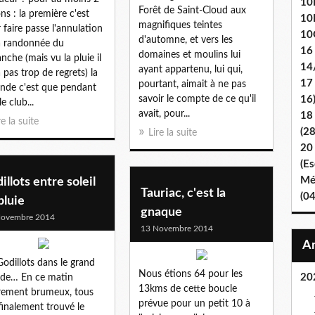
10E
Forêt de Saint-Cloud aux
ons : la première c'est
10
magnifiques teintes
 faire passe l'annulation
10
d'automne, et vers les
a randonnée du
16
domaines et moulins lui
nche (mais vu la pluie il
14
ayant appartenu, lui qui,
a pas trop de regrets) la
17
pourtant, aimait à ne pas
nde c'est que pendant
savoir le compte de ce qu'il
16
e club...
avait, pour...
18
re la suite
(2
Lire la suite
20
(Es
Mét
illots entre soleil
Tauriac, c'est la
(0
pluie
gnaque
Novembre 2014
13 Novembre 2014
Godillots dans le grand
Nous étions 64 pour les
20
de… En ce matin
13kms de cette boucle
rement brumeux, tous
prévue pour un petit 10 à
finalement trouvé le