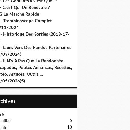
 Les Godillots » C’est Quoi ?
F C'est Qui Un Bénévole ?
G La Marche Rapide !
 - Trombinoscope Complet
/11/2024
 - Historique Des Sorties (2018-17-
)
 - Liens Vers Des Randos Partenaires
8/03/2024)
 - Il N'y A Pas Que La Randonnée
capades, Petites Annonces, Recettes,
éo, Astuces, Outils ...
4/05/2026)5)
Archives
26
5
Juillet
13
Juin