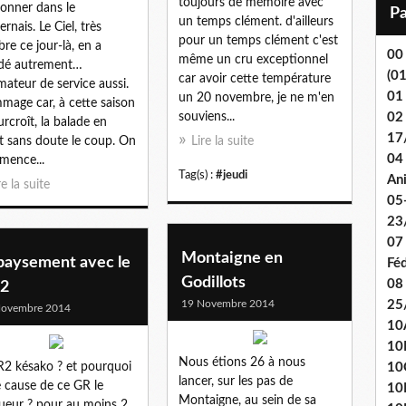
toujours de mémoire avec
i
onner dans le
un temps clément. d'ailleurs
l
rnais. Le Ciel, très
pour un temps clément c'est
re ce jour-là, en a
00
même un cru exceptionnel
dé autrement…
(0
car avoir cette température
imateur de service aussi.
01
un 20 novembre, je ne m'en
age car, à cette saison
souviens...
02
urcroît, la balade en
17
it sans doute le coup. On
Lire la suite
04 
ence...
Tag(s) :
#jeudi
An
re la suite
05
23
07
Montaigne en
paysement avec le
Fé
Godillots
08
2
19 Novembre 2014
25
Novembre 2014
10
10
Nous étions 26 à nous
R2 késako ? et pourquoi
10
lancer, sur les pas de
e cause de ce GR le
10
Montaigne, au sein de sa
ueur ? pour au moins 2