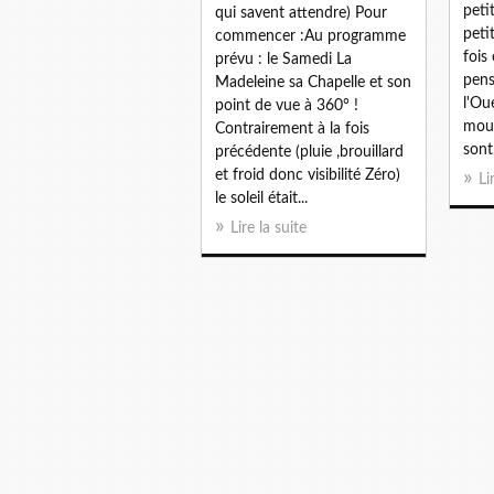
peti
qui savent attendre) Pour
peti
commencer :Au programme
fois 
prévu : le Samedi La
pens
Madeleine sa Chapelle et son
l'Ou
point de vue à 360° !
mous
Contrairement à la fois
sont.
précédente (pluie ,brouillard
et froid donc visibilité Zéro)
Li
le soleil était...
Lire la suite