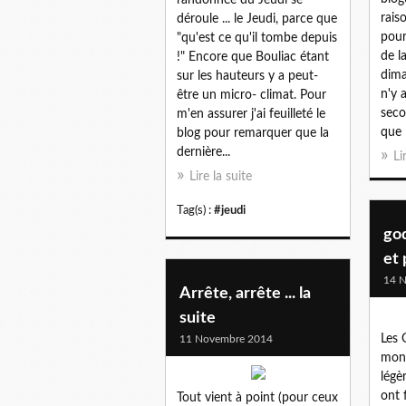
rais
déroule ... le Jeudi, parce que
pour
"qu'est ce qu'il tombe depuis
de l
!" Encore que Bouliac étant
dima
sur les hauteurs y a peut-
n'y 
être un micro- climat. Pour
seco
m'en assurer j'ai feuilleté le
que l
blog pour remarquer que la
dernière...
Li
Lire la suite
Tag(s) :
#jeudi
god
et 
14 
Arrête, arrête ... la
suite
Les 
11 Novembre 2014
mon
légè
ont 
Tout vient à point (pour ceux