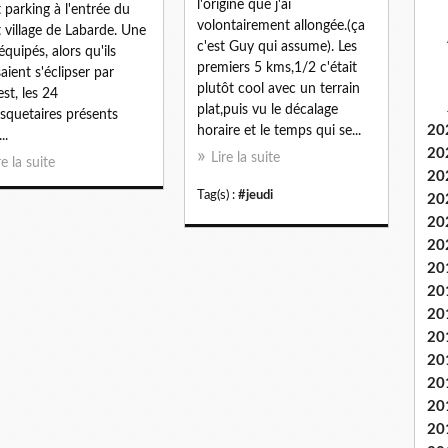
l'origine que j'ai
t parking à l'entrée du
volontairement allongée.(ça
t village de Labarde. Une
c'est Guy qui assume). Les
équipés, alors qu'ils
premiers 5 kms,1/2 c'était
aient s'éclipser par
plutôt cool avec un terrain
est, les 24
plat,puis vu le décalage
quetaires présents
20
horaire et le temps qui se...
..
20
Lire la suite
re la suite
20
Tag(s) :
#jeudi
20
20
20
20
20
20
20
20
20
20
20