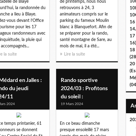
10E
itadelle de Blaye
de printemps, nous nous
urd’hui, la randonnée du
retrouvons à 24, 3
10
nche a lieu à Blaye.
animateurs compris sur le
10
ez-vous devant l’Office
parking du fameux Moulin
16
ourisme pour les 17
blanc à Blanquefort. Afin de
14
ageux randonneurs avec
se préparer pour la rando,
17
inquiétude, la pluie qui
santé montagne de Sare, au
16
a accompagnés...
mois de mai, il a été...
18
re la suite
Lire la suite
(2
20
(Es
Mét
Médard en Jalles :
Rando sportive
(0
ndo du jeudi
2024/03 : Profitons
24/11
du soleil :
ars 2024
19 Mars 2024
20
ce temps printanier, 61
En ce beau dimanche
onneurs se donnent
presque ensoleillé 17 mars