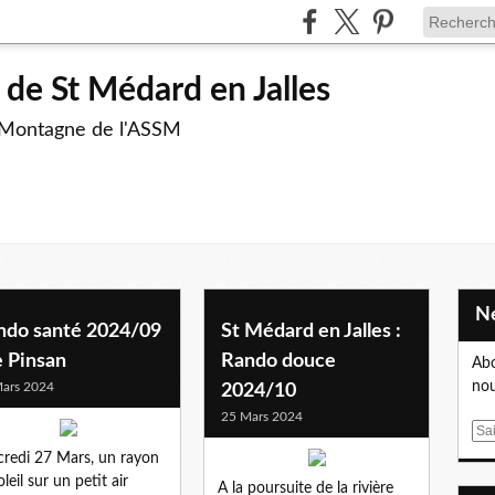
de St Médard en Jalles
 Montagne de l'ASSM
ndo santé 2024/09
St Médard en Jalles :
e Pinsan
Rando douce
Abo
nou
ars 2024
2024/10
25 Mars 2024
E
m
redi 27 Mars, un rayon
a
leil sur un petit air
A la poursuite de la rivière