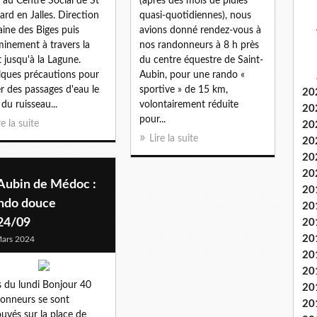
au Centre Social de St
(après des mois de pluies
rd en Jalles. Direction
quasi-quotidiennes), nous
laine des Biges puis
avions donné rendez-vous à
inement à travers la
nos randonneurs à 8 h près
t jusqu'à la Lagune.
du centre équestre de Saint-
ques précautions pour
Aubin, pour une rando «
er des passages d'eau le
sportive » de 15 km,
20
 du ruisseau...
volontairement réduite
20
pour...
re la suite
20
Lire la suite
20
20
20
 Aubin de Médoc :
20
ndo douce
20
24/09
20
20
ars 2024
20
20
 du lundi Bonjour 40
20
onneurs se sont
20
ouvés sur la place de