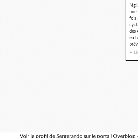
l'ég
une 
fois
cycl
des 
en f
prév
Li
Voir le profil de
Sergerando
sur le portail Overblog