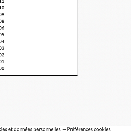
11
10
09
08
06
05
04
03
02
01
00
ies et données personnelles
Préférences cookies