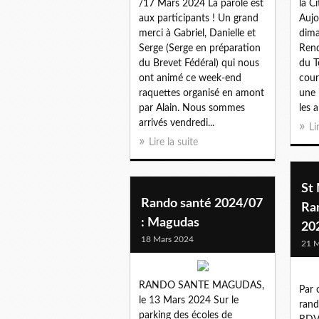
/17 Mars 2024 La parole est
la C
aux participants ! Un grand
Aujo
merci à Gabriel, Danielle et
dima
Serge (Serge en préparation
Rend
du Brevet Fédéral) qui nous
du T
ont animé ce week-end
cour
raquettes organisé en amont
une 
par Alain. Nous sommes
les 
arrivés vendredi...
Li
Lire la suite
St 
Rando santé 2024/07
Ra
: Magudas
20
18 Mars 2024
21 M
RANDO SANTE MAGUDAS,
Par 
le 13 Mars 2024 Sur le
rand
parking des écoles de