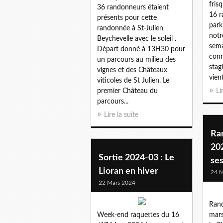
fris
36 randonneurs étaient
16 r
présents pour cette
park
randonnée à St-Julien
notr
Beychevelle avec le soleil .
sema
Départ donné à 13H30 pour
conn
un parcours au milieu des
stag
vignes et des Châteaux
vient
viticoles de St Julien. Le
premier Château du
Li
parcours...
Lire la suite
Ra
202
Sortie 2024-03 : Le
ses
Lioran en hiver
24 M
22 Mars 2024
Ran
Week-end raquettes du 16
mars