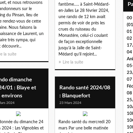
i
quet, et nous retrouvons
fantôme….. à Saint-Médard-
l
andonneurs sur le
en-Jalles Le 28 février 2024,
ing du Pinsan, lieu de
une rando de 12 km avait
00
e rendez-vous de cette
permis de voir de près les
(0
ine. Nous faisons la
crues du ruisseau du
01
aissance de Laurent, un
Monastère, celui-ci coulant
02
iaire très sympa, qui
de façon exceptionnelle
17
 découvrir...
jusqu’à la Jalle de Saint-
04 
re la suite
Médard qu’il rejoint...
An
Lire la suite
05
23
ndo dimanche
07
Fé
4/01 : Blaye et
Rando santé 2024/08
08
 environs
: Blanquefort
25
ars 2024
23 Mars 2024
10
10
10
donnée du dimanche 24
Rando santé du mercredi 20
10
 2024 : Les Vignobles et
mars Par une belle matinée