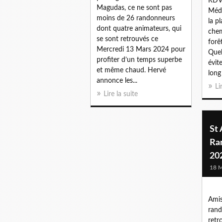
RDV 
Magudas, ce ne sont pas
Méda
moins de 26 randonneurs
la p
dont quatre animateurs, qui
chem
se sont retrouvés ce
forê
Mercredi 13 Mars 2024 pour
Quel
profiter d’un temps superbe
évit
et même chaud. Hervé
long
annonce les...
Li
Lire la suite
St
Ra
20
18 M
Amis
rand
retr