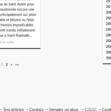
20
lise de Saint Aubin pour
20
randonnée encore une
20
 principalement sur piste
20
able et bitume vu l'état
20
chemins impraticables
20
orêt (rando initialement
20
ue à Saint-Raphaël)....
20
re la suite
20
20
20
1
2
>
>>
Top articles
Contact
Signaler un abus
C.G.U.
Cook