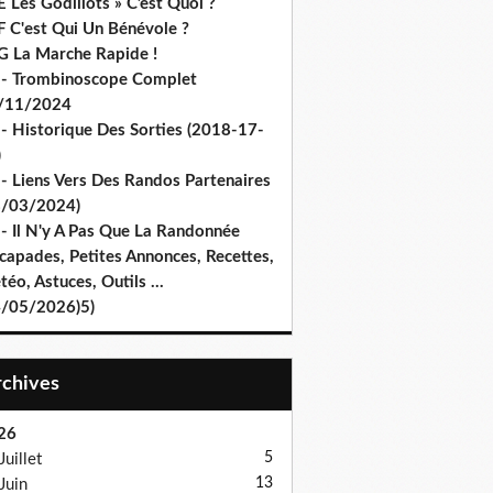
 Les Godillots » C’est Quoi ?
F C'est Qui Un Bénévole ?
G La Marche Rapide !
 - Trombinoscope Complet
/11/2024
 - Historique Des Sorties (2018-17-
)
 - Liens Vers Des Randos Partenaires
8/03/2024)
 - Il N'y A Pas Que La Randonnée
capades, Petites Annonces, Recettes,
éo, Astuces, Outils ...
4/05/2026)5)
Archives
26
5
Juillet
13
Juin