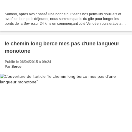
Samedi, après avoir passé une bonne nuit dans nos petits lits douillets et
avalé un bon petit déjeuner, nous sommes partis du gîte pour longer les
bords de la Sèvre.sur 24 kms en commençant côté Vendéen puis grâce a un
petit pont côté Breton. Sur ce parcours...
le chemin long berce mes pas d'une langueur
monotone
Publié le 06/04/2015 à 09:24
Par
Serge