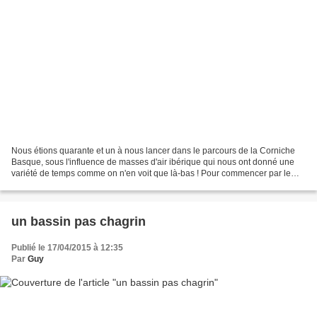
Nous étions quarante et un à nous lancer dans le parcours de la Corniche
Basque, sous l'influence de masses d'air ibérique qui nous ont donné une
variété de temps comme on n'en voit que là-bas ! Pour commencer par le
secteur Sud, Socoa nous a offert ses...
un bassin pas chagrin
Publié le 17/04/2015 à 12:35
Par
Guy