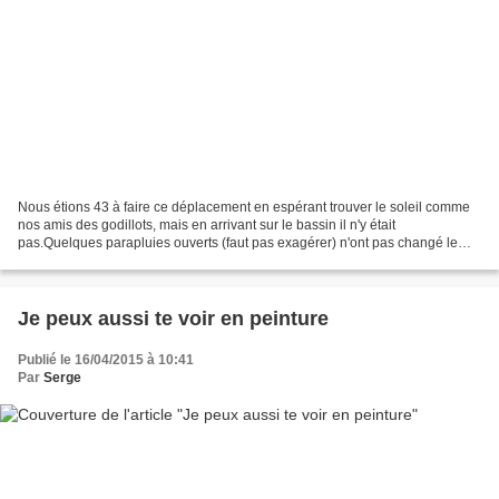
Nous étions 43 à faire ce déplacement en espérant trouver le soleil comme
nos amis des godillots, mais en arrivant sur le bassin il n'y était
pas.Quelques parapluies ouverts (faut pas exagérer) n'ont pas changé le
sens du vent, ni le temps qui est resté...
Je peux aussi te voir en peinture
Publié le 16/04/2015 à 10:41
Par
Serge