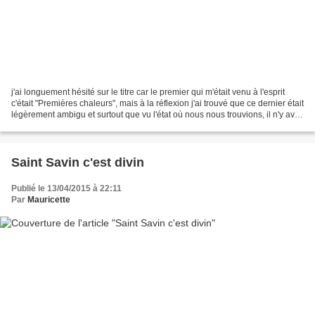
j'ai longuement hésité sur le titre car le premier qui m'était venu à l'esprit
c'était "Premières chaleurs", mais à la réflexion j'ai trouvé que ce dernier était
légèrement ambigu et surtout que vu l'état où nous nous trouvions, il n'y avait
pas photo,...
Saint Savin c'est divin
Publié le 13/04/2015 à 22:11
Par
Mauricette