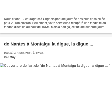
Nous étions 12 courageux à Grignols par une journée des plus ensoleillée
pour 20 Km environ .Seulement, votre serviteur a récupéré une tendinite au
tendon d'achille au bout de 16Km. Mais à part çà, ce fut une superbe journée
pour tous. les photos
de Nantes à Montaigu la digue, la digue ...
Publié le 08/04/2015 à 12:44
Par
Guy