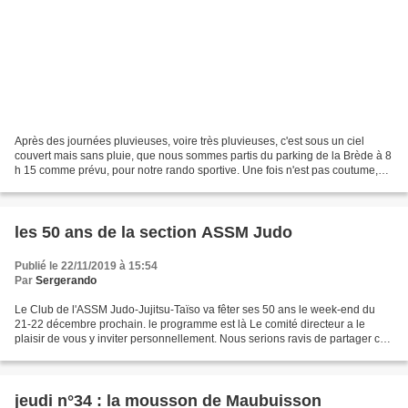
Après des journées pluvieuses, voire très pluvieuses, c'est sous un ciel
couvert mais sans pluie, que nous sommes partis du parking de la Brède à 8
h 15 comme prévu, pour notre rando sportive. Une fois n'est pas coutume,
nous avons délaissé le Médoc (désolée...
les 50 ans de la section ASSM Judo
Publié le 22/11/2019 à 15:54
Par
Sergerando
Le Club de l'ASSM Judo-Jujitsu-Taïso va fêter ses 50 ans le week-end du
21-22 décembre prochain. le programme est là Le comité directeur a le
plaisir de vous y inviter personnellement. Nous serions ravis de partager ces
moments forts avec vous et nous...
jeudi n°34 : la mousson de Maubuisson