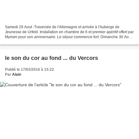
Samedi 29 Aout -Traversée de l'Allemagne et arrivée à l'Auberge de
Jeunesse de Urfeld. Installation en chambre de 6 et premier apéritif offert par
Myriam pour son anniversaire. Le séjour commence fort. Dimanche 30 Aout-
Première randonnée de 17 km autour...
le son du cor au fond ... du Vercors
Publié le 17/02/2016 à 15:22
Par
Alain