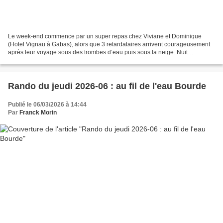
Le week-end commence par un super repas chez Viviane et Dominique
(Hotel Vignau à Gabas), alors que 3 retardataires arrivent courageusement
après leur voyage sous des trombes d’eau puis sous la neige. Nuit
tranquille, nuit câline, petit déjeuner copieux...
Rando du jeudi 2026-06 : au fil de l'eau Bourde
Publié le 06/03/2026 à 14:44
Par
Franck Morin