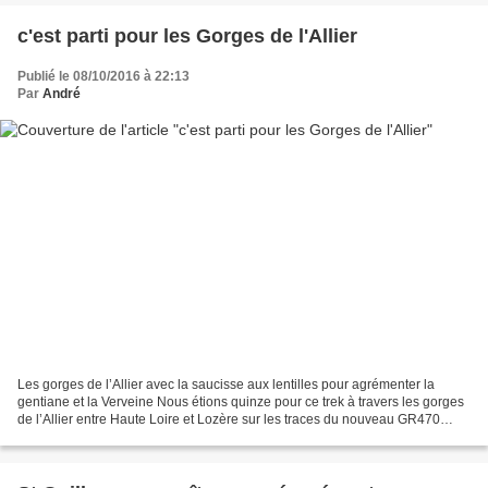
c'est parti pour les Gorges de l'Allier
Publié le 08/10/2016 à 22:13
Par
André
Les gorges de l’Allier avec la saucisse aux lentilles pour agrémenter la
gentiane et la Verveine Nous étions quinze pour ce trek à travers les gorges
de l’Allier entre Haute Loire et Lozère sur les traces du nouveau GR470
Quinze au départ, Quinze à l’arrivée,...