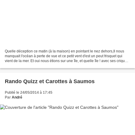
Quelle déception ce matin (à la maison) en pointant le nez dehors,Il nous
manquait l'océan à perte de vue et ce petit vent d'est un peut frisquet qui
vient de la mer. Et oui nous étions sur une île, et quelle île ! avec ses criques
à rendre la Corse jalouse....
Rando Quizz et Carottes à Saumos
Publié le 24/05/2014 à 17:45
Par
André