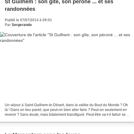
St Guilhem : son gîte, son péroné ... et ses
randonnées
Publié le 07/07/2014 à 09:01
Par
Sergerando
Un séjour à Saint-Guilhem-le-Désert, dans la vallée du Bout du Monde ? Oh
là ! Dans un lieu pareil, que peut-on bien aller faire ? Peut-on seulement en
revenir ? Sans doute, mais totalement transfiguré. Peut-être va-t-il falloir se
procurer des chameaux...