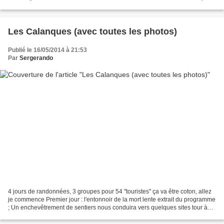
les 3 animateurs due à...
Les Calanques (avec toutes les photos)
Publié le 16/05/2014 à 21:53
Par
Sergerando
4 jours de randonnées, 3 groupes pour 54 "touristes" ça va être coton, allez
je commence Premier jour : l'entonnoir de la mort lente extrait du programme
; Un enchevêtrement de sentiers nous conduira vers quelques sites tour à
tour très connus ou totalement...