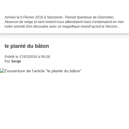
Arrivée le 6 Février 2016 à Seyssinet - Pariset (banlieue de Grenoble)
Absence de neige et vent violent nous attendaient mais n'entamaient en rien
notre volonté d'en découdre avec ce magnifique massif qu'est le Vercors
Dimanche matin transfert en bus...
le planté du bâton
Publié le 17/03/2016 à 09:28
Par
Serge