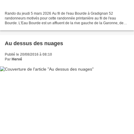
Rando du jeudi 5 mars 2026 Au fil de l'eau Bourde à Gradignan 52
randonneurs motivés pour cette randonnée printanière au fil de l'eau
Bourde. L'Eau Bourde est un affluent de la rive gauche de la Garonne, de
22,5 km de longueur [ , qui prend sa source...
Au dessus des nuages
Publié le 20/08/2016 à 08:10
Par
Hervé