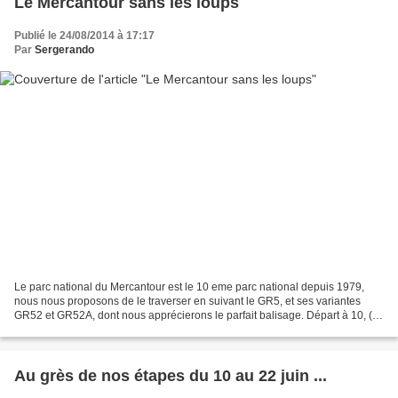
Le Mercantour sans les loups
Publié le 24/08/2014 à 17:17
Par
Sergerando
Le parc national du Mercantour est le 10 eme parc national depuis 1979,
nous nous proposons de le traverser en suivant le GR5, et ses variantes
GR52 et GR52A, dont nous apprécierons le parfait balisage. Départ à 10, (5
gentes dames, 5 beaux messieurs)...
Au grès de nos étapes du 10 au 22 juin ...