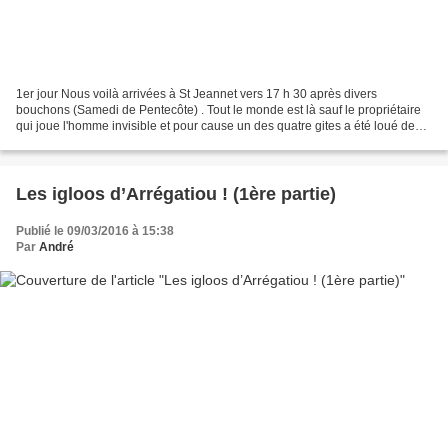
1er jour Nous voilà arrivées à St Jeannet vers 17 h 30 après divers
bouchons (Samedi de Pentecôte) . Tout le monde est là sauf le propriétaire
qui joue l'homme invisible et pour cause un des quatre gites a été loué deux
fois et nous voilà obligés de nous...
Les igloos d’Arrégatiou ! (1ère partie)
Publié le 09/03/2016 à 15:38
Par
André