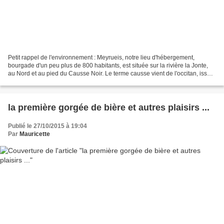
Petit rappel de l'environnement : Meyrueis, notre lieu d'hébergement,
bourgade d'un peu plus de 800 habitants, est située sur la rivière la Jonte,
au Nord et au pied du Causse Noir. Le terme causse vient de l'occitan, issu
du latin calx : « chaux ». Un...
la première gorgée de bière et autres plaisirs ...
Publié le 27/10/2015 à 19:04
Par
Mauricette