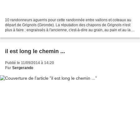
10 randonneurs aguerris pour cette randonnée entre vallons et coteaux au
départ de Grignols (Gironde). La réputation des chapons de Grignols n'est
plus à faire : engraissés à l'ancienne, c'est-à-dire au grain, au pain et au lait,
ils donnent une chair...
il est long le chemin ...
Publié le 11/09/2014 à 14:20
Par
Sergerando