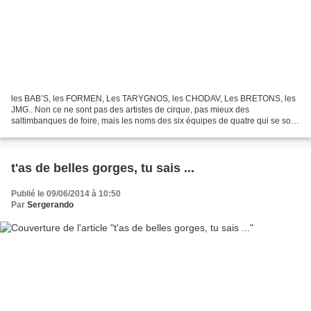
les BAB’S, les FORMEN, Les TARYGNOS, les CHODAV, Les BRETONS, les
JMG.. Non ce ne sont pas des artistes de cirque, pas mieux des
saltimbanques de foire, mais les noms des six équipes de quatre qui se sont
affrontées au second randoquizz de l’ASSM le 18...
t'as de belles gorges, tu sais ...
Publié le 09/06/2014 à 10:50
Par
Sergerando