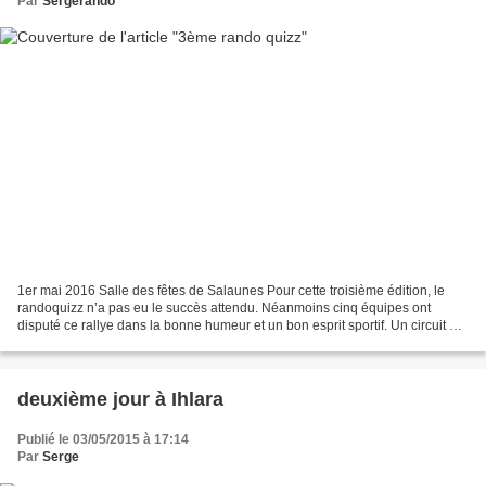
Par
Sergerando
1er mai 2016 Salle des fêtes de Salaunes Pour cette troisième édition, le
randoquizz n’a pas eu le succès attendu. Néanmoins cinq équipes ont
disputé ce rallye dans la bonne humeur et un bon esprit sportif. Un circuit en
boucle de 12430 mètres comprenait...
deuxième jour à Ihlara
Publié le 03/05/2015 à 17:14
Par
Serge