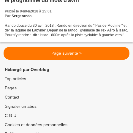
le programme du mois d'avril
Publié le 04/04/2018 à 15:01
Par
Sergerando
Rando douce du 30 avril 2018 : Rando en direction du " Pas de Mouline " et
de" la lagune de Labyme".Départ de la rando : gymnase de l'ex Aéro à Issac.
Pour s'y rendre :- dir : Issac.- 600m après la piste cyclable: à gauche vers l'ex
Aéro .- au bout de...
Page suivante >
Hébergé par Overblog
Top articles
Pages
Contact
Signaler un abus
C.G.U.
Cookies et données personnelles