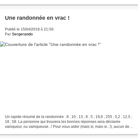
10 heures avec plus de 15 minutes...
Une randonnée en vrac !
Publié le 15/04/2018 à 21:50
Par
Sergerando
Un rapide résumé de la randonnée : 8 ; 10 ; 13 ; 8 ; 5 ; 19,6 ; 255 ; 5,2 ; 12,5 ;
18 ; 58. La personne qui trouvera les bonnes réponses sera déclarée
vainqueur, ou vainqueuse...! Pour vous aider (mais si, mais si...!), aucun de
ces nombres ne correspond...