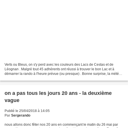
Verts ou Bleus, on s'y perd avec les couleurs des Lacs de Cestas et de
Léognan . Malgré tout 45 adhérents ont réussi à trouver le bon Lac et à
démarrer la rando à l'heure prévue (ou presque) . Bonne surprise, la météo
nous a gratifié de la première grosse...
on a pas tous les jours 20 ans - la deuxième
vague
Publié le 25/04/2018 à 14:05
Par
Sergerando
nous allons donc fêter nos 20 ans en commençant le matin du 26 mai par