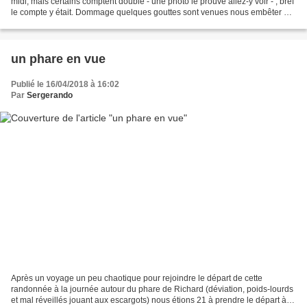
midi, mais certains comptent double - une photo le prouve allez-y voir - , bref
le compte y était. Dommage quelques gouttes sont venues nous embêter au
moment du pique-nique, ce...
un phare en vue
Publié le 16/04/2018 à 16:02
Par
Sergerando
Après un voyage un peu chaotique pour rejoindre le départ de cette
randonnée à la journée autour du phare de Richard (déviation, poids-lourds
et mal réveillés jouant aux escargots) nous étions 21 à prendre le départ à