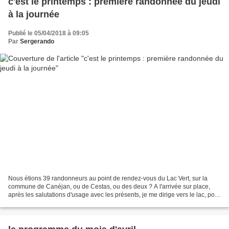
c'est le printemps : première randonnée du jeudi
à la journée
Publié le 05/04/2018 à 09:05
Par
Sergerando
Nous étions 39 randonneurs au point de rendez-vous du Lac Vert, sur la
commune de Canéjan, ou de Cestas, ou des deux ? A l'arrivée sur place,
après les salutations d'usage avec les présents, je me dirige vers le lac, pour
voir s'il est bien vert. Et bien,...