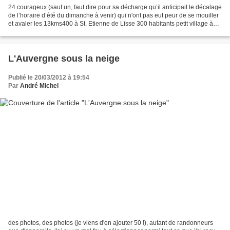
24 courageux (sauf un, faut dire pour sa décharge qu’il anticipait le décalage
de l’horaire d’été du dimanche à venir) qui n'ont pas eut peur de se mouiller
et avaler les 13kms400 à St. Etienne de Lisse 300 habitants petit village à
6kms de Castillon...
L'Auvergne sous la neige
Publié le 20/03/2012 à 19:54
Par
André Michel
des photos, des photos (je viens d'en ajouter 50 !), autant de randonneurs