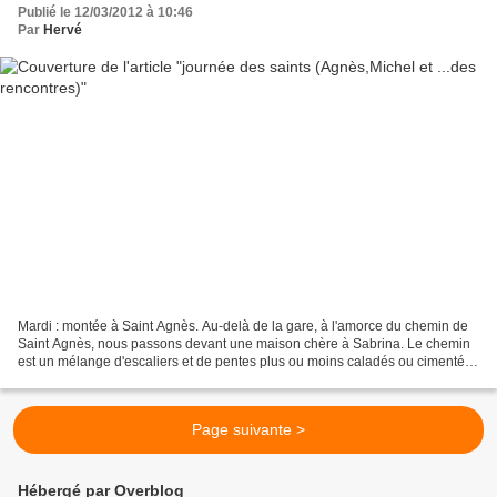
Publié le 12/03/2012 à 10:46
Par
Hervé
Mardi : montée à Saint Agnès. Au-delà de la gare, à l'amorce du chemin de
Saint Agnès, nous passons devant une maison chère à Sabrina. Le chemin
est un mélange d'escaliers et de pentes plus ou moins caladés ou cimentés,
qui s'élèvent parmi les mimosas...
Page suivante >
Hébergé par Overblog