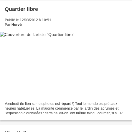
Quartier libre
Publié le 12/03/2012 à 10:51
Par
Hervé
Vendredi (le lien sur les photos est réparé !) Tout le monde est prêt aux
heures habituelles. La majorité commence par le jardin des agrumes et
l'exposition d'orchidées : certains, dit-on, ont même fait du courrier, si si ! Puis
ensuite à chacun son programme...