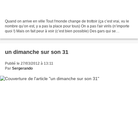
Quand on arrive en ville Tout l'monde change de trottoir (ça c’est vrai, vu le
nombre qu’on est, y a pas la place pour tous) On a pas l'air virils (n’importe
quoi !) Mais on fait peur à voir (c’est bien possible) Des gars qui se
maquillent (discret le...
un dimanche sur son 31
Publié le 27/03/2012 à 13:11
Par
Sergerando