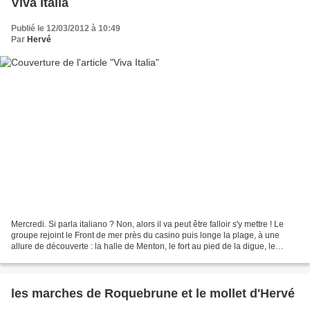
Viva Italia
Publié le 12/03/2012 à 10:49
Par
Hervé
Mercredi. Si parla italiano ? Non, alors il va peut être falloir s'y mettre ! Le
groupe rejoint le Front de mer près du casino puis longe la plage, à une
allure de découverte : la halle de Menton, le fort au pied de la digue, le
musée Cocteau, le port...
les marches de Roquebrune et le mollet d'Hervé