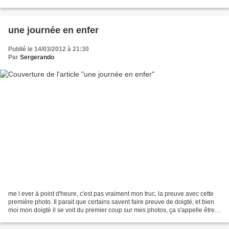
d’arriver en dernier (juste...
une journée en enfer
Publié le 14/03/2012 à 21:30
Par
Sergerando
me l ever à point d'heure, c'est pas vraiment mon truc, la preuve avec cette
première photo. Il parait que certains savent faire preuve de doigté, et bien
moi mon doigté il se voit du premier coup sur mes photos, ça s'appelle être
adroit ?! pour ma 2ème...