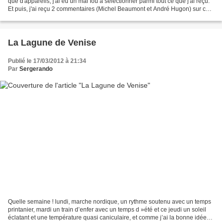
que d'appareils, j'ai eu un mal fou à sélectionner parmi tout ce que j'ai reçu.
Et puis, j'ai reçu 2 commentaires (Michel Beaumont et André Hugon) sur ce
beau we : Samedi : groupe...
La Lagune de Venise
Publié le 17/03/2012 à 21:34
Par
Sergerando
Quelle semaine ! lundi, marche nordique, un rythme soutenu avec un temps
printanier, mardi un train d’enfer avec un temps d »été et ce jeudi un soleil
éclatant et une température quasi caniculaire, et comme j’ai la bonne idée