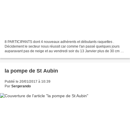
8 PARTICIPANTS dont 4 nouveaux adhérents et débutants raquettes .
Décidement le secteur nous réussit car comme l'an passé quelques jours
auparavant pas de neige et au vendredi soir du 13 Janvier plus de 30 cm de
neige et samedi autant soit en cumulé pas...
la pompe de St Aubin
Publié le 20/01/2017 à 10:39
Par
Sergerando