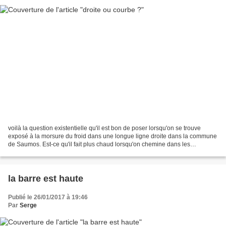
voilà la question existentielle qu'il est bon de poser lorsqu'on se trouve
exposé à la morsure du froid dans une longue ligne droite dans la commune
de Saumos. Est-ce qu'il fait plus chaud lorsqu'on chemine dans les
méandres des sous-bois ? C'est là qu'intervient...
la barre est haute
Publié le 26/01/2017 à 19:46
Par
Serge