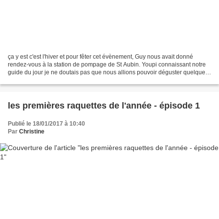
ça y est c'est l'hiver et pour fêter cet évènement, Guy nous avait donné
rendez-vous à la station de pompage de St Aubin. Youpi connaissant notre
guide du jour je ne doutais pas que nous allions pouvoir déguster quelques
grands crus de Médoc à cette fameuse...
les premières raquettes de l'année - épisode 1
Publié le 18/01/2017 à 10:40
Par
Christine