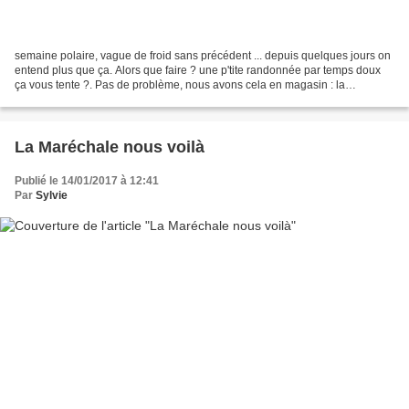
semaine polaire, vague de froid sans précédent ... depuis quelques jours on
entend plus que ça. Alors que faire ? une p'tite randonnée par temps doux
ça vous tente ?. Pas de problème, nous avons cela en magasin : la
randonnée douce du lundi matin, temps...
La Maréchale nous voilà
Publié le 14/01/2017 à 12:41
Par
Sylvie