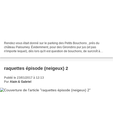
Rendez-vous était donné sur le parking des Petits Bouchons , près du
château Paloumey. Évidemment, pour des Girondins pur jus (et pas
n'importe lequel), dès lors qu'il est question de bouchons, de surcroît à
proximité d'un château et dans le Médoc, il...
raquettes épisode (neigeux) 2
Publié le 23/01/2017 à 12:13
Par
Alain & Gabriel