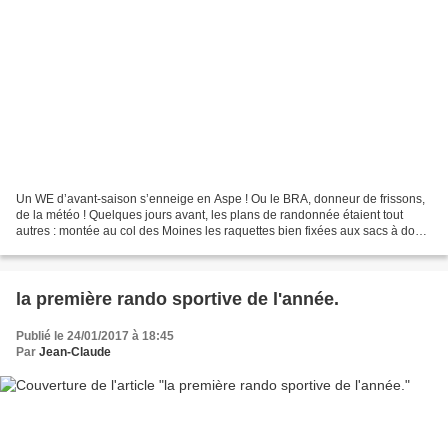
Un WE d’avant-saison s’enneige en Aspe ! Ou le BRA, donneur de frissons,
de la météo ! Quelques jours avant, les plans de randonnée étaient tout
autres : montée au col des Moines les raquettes bien fixées aux sacs à dos,
même pas sûrs de distribuer les...
la première rando sportive de l'année.
Publié le 24/01/2017 à 18:45
Par
Jean-Claude