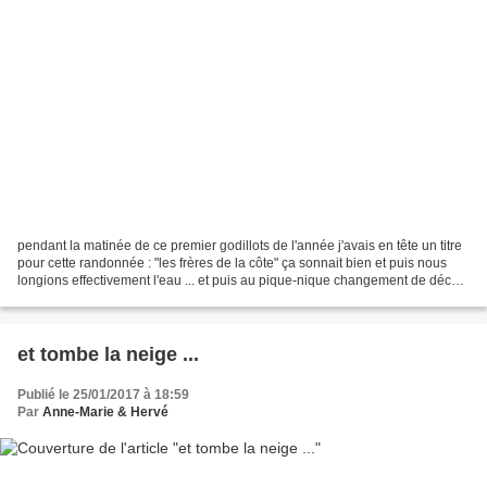
pendant la matinée de ce premier godillots de l'année j'avais en tête un titre
pour cette randonnée : "les frères de la côte" ça sonnait bien et puis nous
longions effectivement l'eau ... et puis au pique-nique changement de décor
j'étais plus enclin...
et tombe la neige ...
Publié le 25/01/2017 à 18:59
Par
Anne-Marie & Hervé