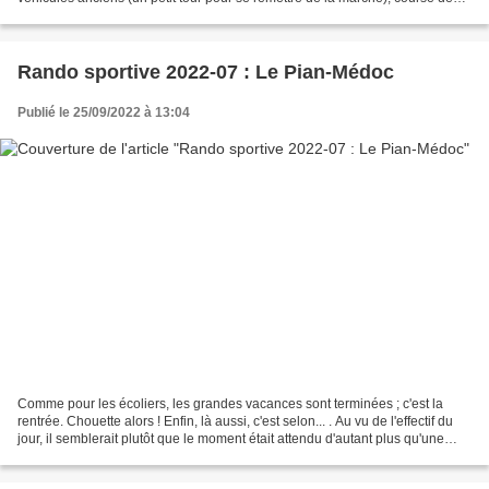
brouettes (qui va monter et qui va pousser?...
Rando sportive 2022-07 : Le Pian-Médoc
Publié le 25/09/2022 à 13:04
Comme pour les écoliers, les grandes vacances sont terminées ; c'est la
rentrée. Chouette alors ! Enfin, là aussi, c'est selon... . Au vu de l'effectif du
jour, il semblerait plutôt que le moment était attendu d'autant plus qu'une
météo clémente était...