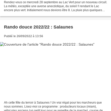
Rendez-vous ce mercredi 28 septembre au Lac Vert pour un nouveau circuit.
La météo, exceptée une averse anecdotique, du soleil !! rendant le Lac
encore plus vert. Initialement nous devions être 8. La pluie plus quelques
rhumes ont ramené l'effectif à...
Rando douce 2022/22 : Salaunes
Publié le 26/09/2022 à 13:56
Ah cette fête du terroir à Salaunes ! Un vrai régal pour les marcheurs que
nous sommes. Lisez-moi ce programme : producteurs locaux (miam),
véhicules anciens (un petit tour pour se remettre de la marche), course de