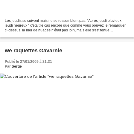
Les jeudis se suivent mais ne se ressemblent pas. "Après jeudi pluvieux,
jeudi heureux " c'était le cas encore que comme vous pouvez le remarquer
ci-dessus, la mer de nuages n'était pas loin, mais elle s'est tenue
discretement à l'écart toute l'après-midi....
we raquettes Gavarnie
Publié le 27/01/2009 à 21:31
Par
Serge