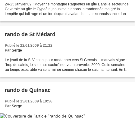
24-25 janvier 09 : Moyenne montagne Raquettes en gîte Dans le secteur de
Gavarnie au gîte le Gypaète, nous maintenons la randonnée malgré la
tempête qui fait rage et un fort risque d’avalanche. La reconnaissance dans
le secteur des Espuguettes montre...
rando de St Médard
Publié le 22/01/2009 à 21:22
Par
Serge
Le jeudi de la St Vincent pour randonner vers St Gervais.... mauvais signe :
"trop de saints, le soleil se cache" nouveau proverbe 2009. Cette semaine
au temps éxécrable va se terminer comme chacun le sait maintenant. En tout
cas, il se trouva 20 courageux...
rando de Quinsac
Publié le 15/01/2009 à 19:56
Par
Serge