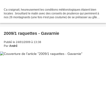
Ca craignait, heureusement les conditions météorologiques étaient bien
locales : brouillard le matin avec des conseils de prudence qui permirent à
nos 26 montagnards (une fois n'est pas coutume) de se prélasser au gîte
puis la longue file s'ébranla en...
2009/1 raquettes - Gavarnie
Publié le 24/01/2009 à 13:38
Par
André