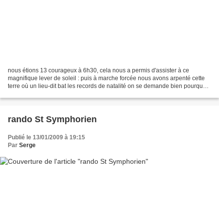
nous étions 13 courageux à 6h30, cela nous a permis d'assister à ce
magnifique lever de soleil : puis à marche forcée nous avons arpenté cette
terre où un lieu-dit bat les records de natalité on se demande bien pourquoi
..... Environ 16 km avant déjeuner,...
rando St Symphorien
Publié le 13/01/2009 à 19:15
Par
Serge