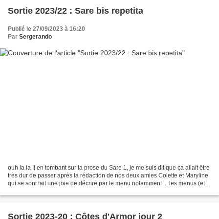
Sortie 2023/22 : Sare bis repetita
Publié le 27/09/2023 à 16:20
Par
Sergerando
ouh la la !! en tombant sur la prose du Sare 1, je me suis dit que ça allait être
très dur de passer après la rédaction de nos deux amies Colette et Maryline
qui se sont fait une joie de décrire par le menu notamment ... les menus (et
vu qu'ils sont identiques...
Sortie 2023-20 : Côtes d'Armor jour 2