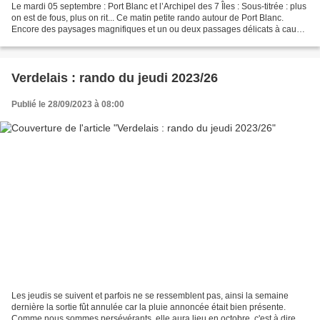
Le mardi 05 septembre : Port Blanc et l’Archipel des 7 Îles : Sous-titrée : plus
on est de fous, plus on rit... Ce matin petite rando autour de Port Blanc.
Encore des paysages magnifiques et un ou deux passages délicats à cause
de la marée. Malheureusement...
Verdelais : rando du jeudi 2023/26
Publié le 28/09/2023 à 08:00
Les jeudis se suivent et parfois ne se ressemblent pas, ainsi la semaine
dernière la sortie fût annulée car la pluie annoncée était bien présente.
Comme nous sommes persévérants, elle aura lieu en octobre, c'est à dire en