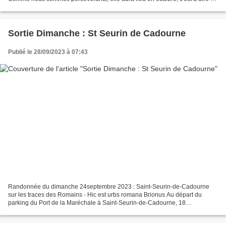
plein été. En tout cas, nous...
Sortie Dimanche : St Seurin de Cadourne
Publié le 28/09/2023 à 07:43
Randonnée du dimanche 24septembre 2023 : Saint-Seurin-de-Cadourne
sur les traces des Romains - Hic est urbs romana Brionus Au départ du
parking du Port de la Maréchale à Saint-Seurin-de-Cadourne, 18
randonneurs ont effectué un circuit de 20 km environ....