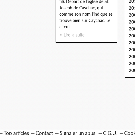
20
fil). Départ de l'église de St
Joseph de Caychac, qui
20
comme son nom l'indique se
20
trouve bien sur Caychac. Le
20
circuit...
20
Lire la suite
20
20
20
20
20
20
Top articles
Contact
Signaler un abus
C.G.U.
Cook