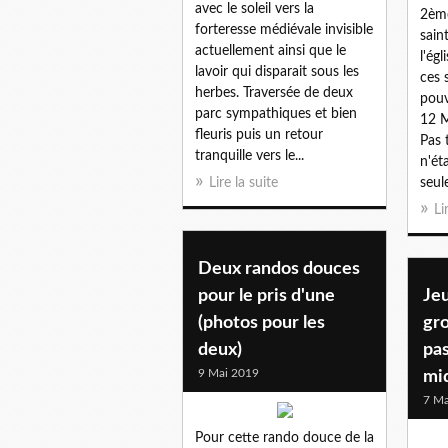
avec le soleil vers la
2ème
forteresse médiévale invisible
sain
actuellement ainsi que le
l'ég
lavoir qui disparait sous les
ces 
herbes. Traversée de deux
pouv
parc sympathiques et bien
12 M
fleuris puis un retour
Pas t
tranquille vers le...
n'éta
Lire la suite
seul
Li
Deux randos douces
pour le pris d'une
Jeu
(photos pour les
gro
deux)
pas
9 Mai 2019
mi
7 Ma
Pour cette rando douce de la