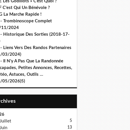
 Les Godillots » C’est Quoi ?
F C'est Qui Un Bénévole ?
G La Marche Rapide !
 - Trombinoscope Complet
/11/2024
 - Historique Des Sorties (2018-17-
)
 - Liens Vers Des Randos Partenaires
8/03/2024)
 - Il N'y A Pas Que La Randonnée
capades, Petites Annonces, Recettes,
éo, Astuces, Outils ...
4/05/2026)5)
Archives
26
5
Juillet
13
Juin