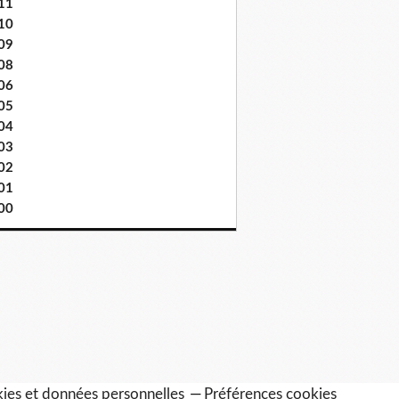
11
10
09
08
06
05
04
03
02
01
00
ies et données personnelles
Préférences cookies