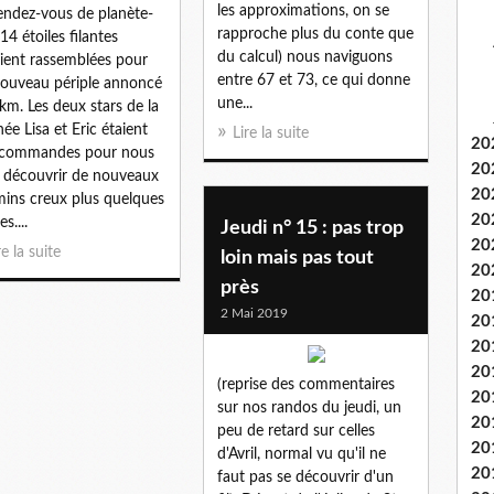
les approximations, on se
endez-vous de planète-
rapproche plus du conte que
 14 étoiles filantes
du calcul) nous naviguons
aient rassemblées pour
entre 67 et 73, ce qui donne
ouveau périple annoncé
une...
km. Les deux stars de la
née Lisa et Eric étaient
Lire la suite
20
 commandes pour nous
20
e découvrir de nouveaux
20
ins creux plus quelques
20
s....
Jeudi n° 15 : pas trop
20
re la suite
loin mais pas tout
20
près
20
2 Mai 2019
20
20
20
(reprise des commentaires
20
sur nos randos du jeudi, un
20
peu de retard sur celles
20
d'Avril, normal vu qu'il ne
20
faut pas se découvrir d'un