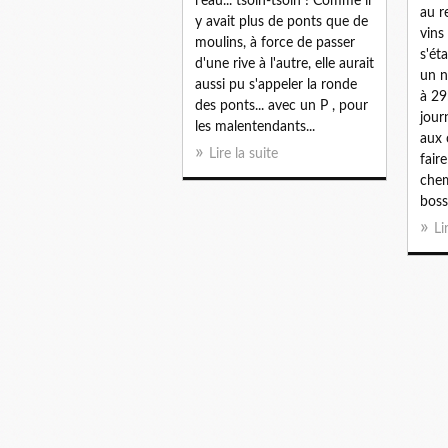
l'eau... tsoin-tsoin ! Comme il
au r
y avait plus de ponts que de
vins
moulins, à force de passer
s'ét
d'une rive à l'autre, elle aurait
un n
aussi pu s'appeler la ronde
à 29
des ponts... avec un P , pour
jour
les malentendants...
aux
Lire la suite
fair
chem
bosse
Li