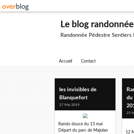
Le blog randonnée 
Randonnée Pédestre Sentiers
Accueil
Contact
les invisibles de
Ra
Blanquefort
du
27 Mai 2019
20
25 M
Rando douce du 13 mai
Départ du parc de Majolan
12 M