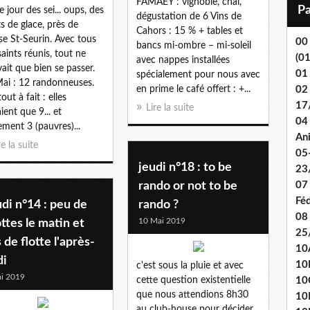
FAMAEY : vignoble, chai,
i
 jour des sei... oups, des
dégustation de 6 Vins de
l
ts de glace, près de
Cahors : 15 % + tables et
lise St-Seurin. Avec tous
00
bancs mi-ombre – mi-soleil
saints réunis, tout ne
(0
avec nappes installées
ait que bien se passer.
01
spécialement pour nous avec
ai : 12 randonneuses.
en prime le café offert : +...
02
out à fait : elles
17
Lire la suite
ient que 9... et
04 
ement 3 (pauvres)...
An
re la suite
05
jeudi n°18 : to be
23
rando or not to be
07
Fé
di n°14 : peu de
rando ?
08
10 Mai 2019
ttes le matin et
25
 de flotte l'après-
10
di
10
c'est sous la pluie et avec
i 2019
cette question existentielle
10
que nous attendions 8h30
10
au club-house pour décider