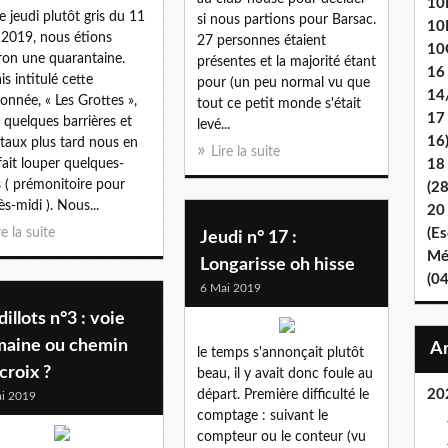
10E
e jeudi plutôt gris du 11
si nous partions pour Barsac.
10
l 2019, nous étions
27 personnes étaient
10
ron une quarantaine.
présentes et la majorité étant
16
is intitulé cette
pour (un peu normal vu que
14
onnée, « Les Grottes »,
tout ce petit monde s'était
17
 quelques barrières et
levé...
16
taux plus tard nous en
Lire la suite
fait louper quelques-
18
 ( prémonitoire pour
(2
ès-midi ). Nous...
20
re la suite
(Es
Jeudi n° 17 :
Mét
Longarisse oh hisse
(0
6 Mai 2019
illots n°3 : voie
maine ou chemin
le temps s'annonçait plutôt
croix ?
beau, il y avait donc foule au
20
départ. Première difficulté le
i 2019
comptage : suivant le
compteur ou le conteur (vu