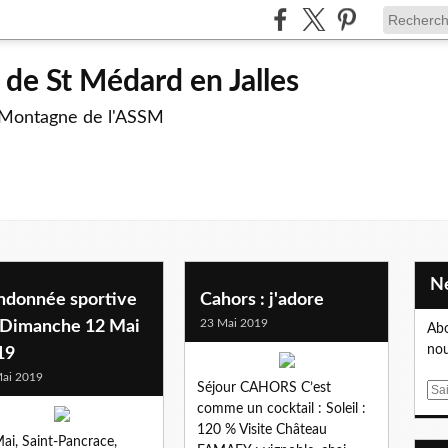
de St Médard en Jalles
 Montagne de l'ASSM
ndonnée sportive
Cahors : j'adore
23 Mai 2019
 Dimanche 12 Mai
Abo
nou
19
ai 2019
Séjour CAHORS C’est
E
comme un cocktail : Soleil :
m
120 % Visite Château
a
ai, Saint-Pancrace,