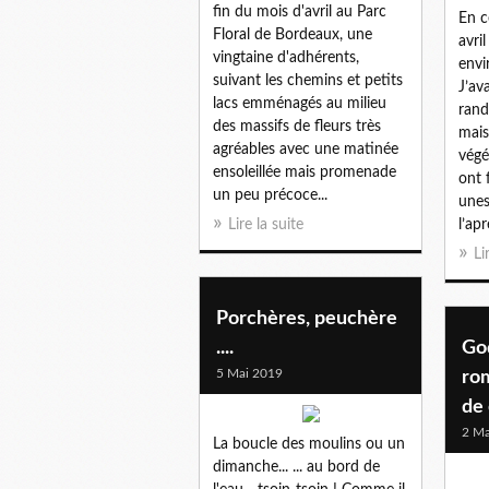
fin du mois d'avril au Parc
En c
Floral de Bordeaux, une
avri
vingtaine d'adhérents,
envi
suivant les chemins et petits
J’ava
lacs emménagés au milieu
rand
des massifs de fleurs très
mais
agréables avec une matinée
végé
ensoleillée mais promenade
ont 
un peu précoce...
unes
Lire la suite
l’apr
Li
Porchères, peuchère
....
God
5 Mai 2019
ro
de 
2 Ma
La boucle des moulins ou un
dimanche... ... au bord de