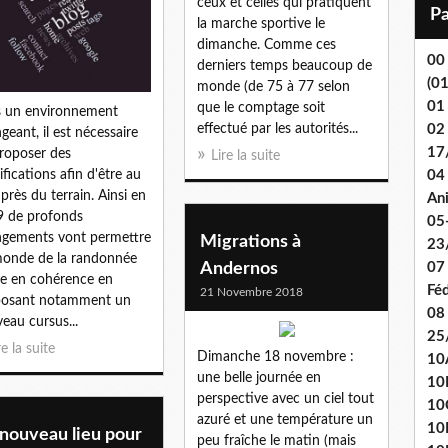
ceux et celles qui pratiquent
i
la marche sportive le
l
dimanche. Comme ces
00
derniers temps beaucoup de
(0
monde (de 75 à 77 selon
01
que le comptage soit
 un environnement
effectué par les autorités...
02
geant, il est nécessaire
17
roposer des
Lire la suite
04 
fications afin d'être au
 près du terrain. Ainsi en
An
 de profonds
05
gements vont permettre
Migrations à
23
onde de la randonnée
Andernos
07
re en cohérence en
Fé
21 Novembre 2018
posant notamment un
08
eau cursus...
25
re la suite
Dimanche 18 novembre :
10
une belle journée en
10
perspective avec un ciel tout
10
azuré et une température un
10
 nouveau lieu pour
peu fraîche le matin (mais