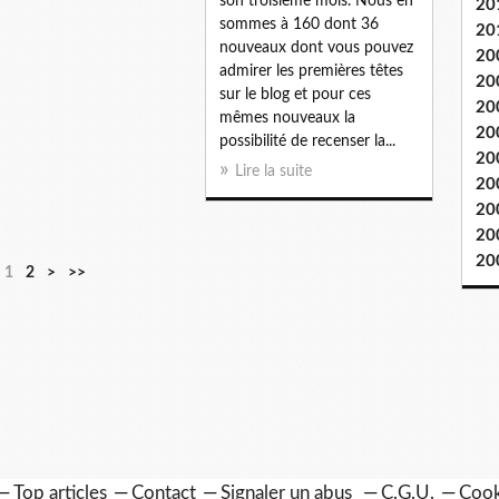
son troisième mois. Nous en
20
sommes à 160 dont 36
20
nouveaux dont vous pouvez
20
admirer les premières têtes
20
sur le blog et pour ces
20
mêmes nouveaux la
20
possibilité de recenser la...
20
Lire la suite
20
20
20
20
1
2
>
>>
Top articles
Contact
Signaler un abus
C.G.U.
Cook