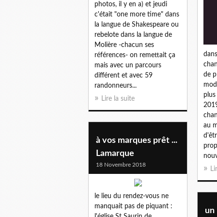
photos, il y en a) et jeudi
c'était "one more time" dans
la langue de Shakespeare ou
rebelote dans la langue de
Molière -chacun ses
dans
références- on remettait ça
chan
mais avec un parcours
de p
différent et avec 59
modi
randonneurs...
plus
Lire la suite
2019
chan
au m
d'êt
à vos marques prêt ...
pro
Lamarque
nouv
18 Novembre 2018
Li
le lieu du rendez-vous ne
manquait pas de piquant :
un
l'église St Saurin de