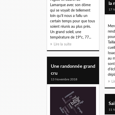
la 
Lamarque avec son dôme
17 
qui se voyait de tellement
loin qu'il nous a fallu un
certain temps pour que tous
Merc
soient réunis au plus près.
rend
Un grand soleil, une
pour
température de 19°c, 77...
Tail
Lire la suite
cuei
Issac
au m
sont
Une randonnée grand
d'éc
cru
dépl
13 Novembre 2018
Li
Sai
11 