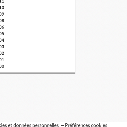
11
10
09
08
06
05
04
03
02
01
00
ies et données personnelles
Préférences cookies