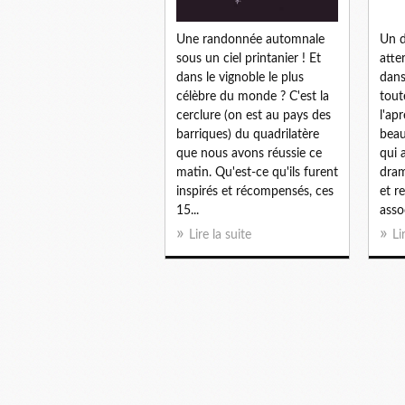
Un d
Une randonnée automnale
atter
sous un ciel printanier ! Et
dans
dans le vignoble le plus
tout
célèbre du monde ? C'est la
l'ap
cerclure (on est au pays des
beau
barriques) du quadrilatère
qui 
que nous avons réussie ce
dram
matin. Qu'est-ce qu'ils furent
et r
inspirés et récompensés, ces
asso
15...
Li
Lire la suite