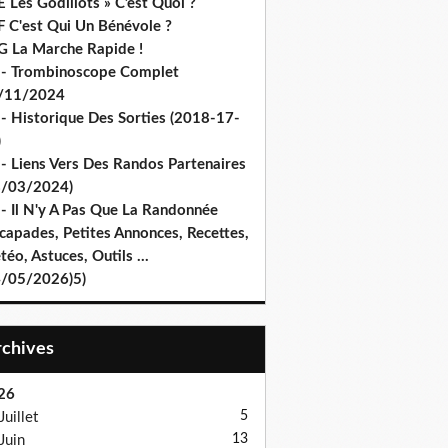
 Les Godillots » C’est Quoi ?
F C'est Qui Un Bénévole ?
G La Marche Rapide !
 - Trombinoscope Complet
/11/2024
 - Historique Des Sorties (2018-17-
)
 - Liens Vers Des Randos Partenaires
8/03/2024)
 - Il N'y A Pas Que La Randonnée
capades, Petites Annonces, Recettes,
éo, Astuces, Outils ...
4/05/2026)5)
Archives
26
5
Juillet
13
Juin