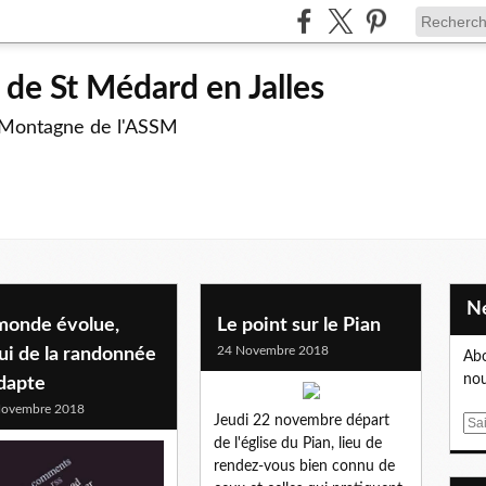
de St Médard en Jalles
 Montagne de l'ASSM
 monde évolue,
Le point sur le Pian
24 Novembre 2018
ui de la randonnée
Abo
nou
adapte
Novembre 2018
Jeudi 22 novembre départ
E
de l'église du Pian, lieu de
m
rendez-vous bien connu de
a