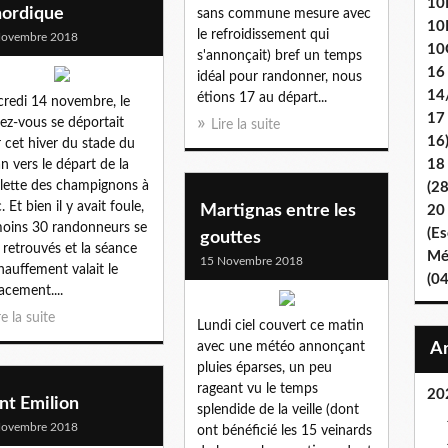
10E
nordique
sans commune mesure avec
10
le refroidissement qui
Novembre 2018
10
s'annonçait) bref un temps
16
idéal pour randonner, nous
14
étions 17 au départ...
redi 14 novembre, le
17
ez-vous se déportait
Lire la suite
16
 cet hiver du stade du
18
lan vers le départ de la
llette des champignons à
(2
. Et bien il y avait foule,
Martignas entre les
20
oins 30 randonneurs se
(Es
gouttes
 retrouvés et la séance
Mét
15 Novembre 2018
hauffement valait le
(0
acement....
re la suite
Lundi ciel couvert ce matin
avec une météo annonçant
pluies éparses, un peu
rageant vu le temps
20
nt Emilion
splendide de la veille (dont
Novembre 2018
ont bénéficié les 15 veinards