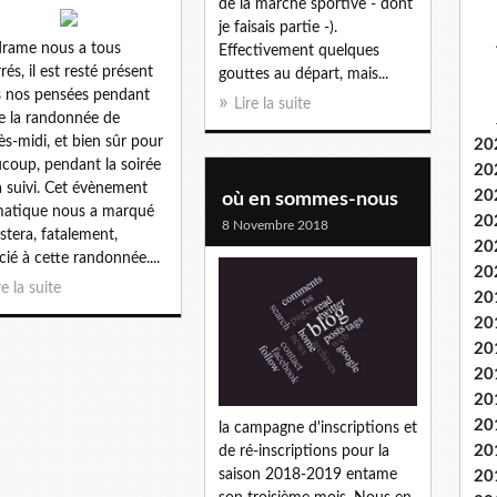
de la marche sportive - dont
je faisais partie -).
rame nous a tous
Effectivement quelques
rés, il est resté présent
gouttes au départ, mais...
 nos pensées pendant
Lire la suite
e la randonnée de
rès-midi, et bien sûr pour
20
coup, pendant la soirée
20
a suivi. Cet évènement
20
où en sommes-nous
atique nous a marqué
20
8 Novembre 2018
estera, fatalement,
20
cié à cette randonnée....
20
re la suite
20
20
20
20
20
20
la campagne d'inscriptions et
20
de ré-inscriptions pour la
saison 2018-2019 entame
20