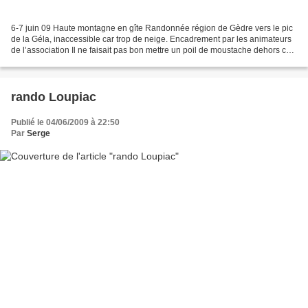
6-7 juin 09 Haute montagne en gîte Randonnée région de Gèdre vers le pic
de la Géla, inaccessible car trop de neige. Encadrement par les animateurs
de l’association Il ne faisait pas bon mettre un poil de moustache dehors ce
samedi, pluie et neige mêlée,...
rando Loupiac
Publié le 04/06/2009 à 22:50
Par
Serge