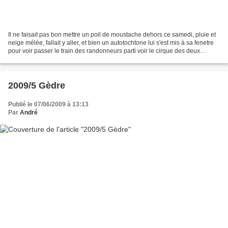
Il ne faisait pas bon mettre un poil de moustache dehors ce samedi, pluie et
neige mélée, fallait y aller, et bien un autotochtone lui s'est mis à sa fenetre
pour voir passer le train des randonneurs parti voir le cirque des deux
soeurs. Dimanche, avec...
2009/5 Gèdre
Publié le 07/06/2009 à 13:13
Par
André