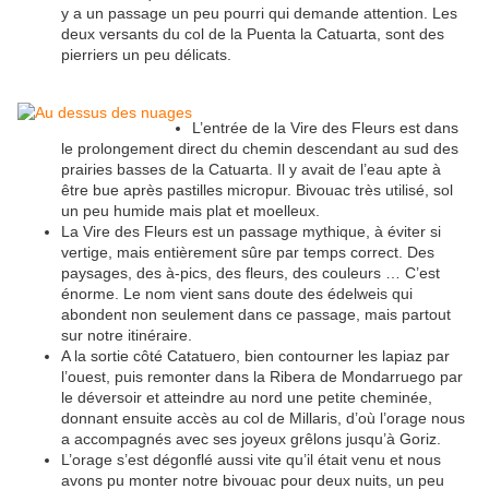
y a un passage un peu pourri qui demande attention. Les
deux versants du col de la Puenta la Catuarta, sont des
pierriers un peu délicats.
L’entrée de la Vire des Fleurs est dans
le prolongement direct du chemin descendant au sud des
prairies basses de la Catuarta. Il y avait de l’eau apte à
être bue après pastilles micropur. Bivouac très utilisé, sol
un peu humide mais plat et moelleux.
La Vire des Fleurs est un passage mythique, à éviter si
vertige, mais entièrement sûre par temps correct. Des
paysages, des à-pics, des fleurs, des couleurs … C’est
énorme. Le nom vient sans doute des édelweis qui
abondent non seulement dans ce passage, mais partout
sur notre itinéraire.
A la sortie côté Catatuero, bien contourner les lapiaz par
l’ouest, puis remonter dans la Ribera de Mondarruego par
le déversoir et atteindre au nord une petite cheminée,
donnant ensuite accès au col de Millaris, d’où l’orage nous
a accompagnés avec ses joyeux grêlons jusqu’à Goriz.
L’orage s’est dégonflé aussi vite qu’il était venu et nous
avons pu monter notre bivouac pour deux nuits, un peu