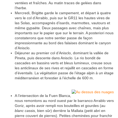
ventées et fraîches. Au matin traces de gelées dans
l’herbe.
Mercredi, Brigitte garde le campement, et départ à quatre
vers le col d’Arrablo, puis sur le GR11 les hautes vires de
las Solas, accompagnés d’isards, marmottes, vautours et
même gypaëte. Deux passages avec chaînes, mais plus
importants sur le papier que sur le terrain. A posteriori nous
constaterons que notre sentier passe de façon
impressionnante au bord des falaises dominant le canyon
d’Anisclo.
Déjeuner au premier col d’Anisclo, dominant la vallée de
Pineta, puis descente dans Anisclo. Le rio bondit de
cascades en bassins verts et bleus lumineux, creuse sous
les anticlinaux de ses rives et rejaillit en cascades en forme
d’éventails. La végétation passe de l’étage alpin à un étage
méditerranéen et forestier à l’échelle de 600 m.
A l’intersection de la Fuen Blanca,
nous remontons au nord ouest par le barranco Arrablo vers
Goriz, après avoir rempli nos bouteilles et gourdes (au
blanc ca
ssis, bien sûr) derrière la Mallata (petit abri en
pierre couvert de pierres). Petites cheminées pour franchir