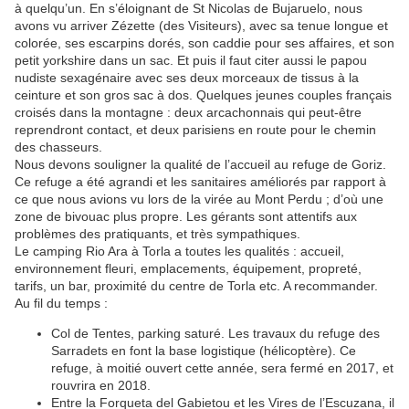
à quelqu’un. En s’éloignant de St Nicolas de Bujaruelo, nous
avons vu arriver Zézette (des Visiteurs), avec sa tenue longue et
colorée, ses escarpins dorés, son caddie pour ses affaires, et son
petit yorkshire dans un sac. Et puis il faut citer aussi le papou
nudiste sexagénaire avec ses deux morceaux de tissus à la
ceinture et son gros sac à dos. Quelques jeunes couples français
croisés dans la montagne : deux arcachonnais qui peut-être
reprendront contact, et deux parisiens en route pour le chemin
des chasseurs.
Nous devons souligner la qualité de l’accueil au refuge de Goriz.
Ce refuge a été agrandi et les sanitaires améliorés par rapport à
ce que nous avions vu lors de la virée au Mont Perdu ; d’où une
zone de bivouac plus propre. Les gérants sont attentifs aux
problèmes des pratiquants, et très sympathiques.
Le camping Rio Ara à Torla a toutes les qualités : accueil,
environnement fleuri, emplacements, équipement, propreté,
tarifs, un bar, proximité du centre de Torla etc. A recommander.
Au fil du temps :
Col de Tentes, parking saturé. Les travaux du refuge des
Sarradets en font la base logistique (hélicoptère). Ce
refuge, à moitié ouvert cette année, sera fermé en 2017, et
rouvrira en 2018.
Entre la Forqueta del Gabietou et les Vires de l’Escuzana, il