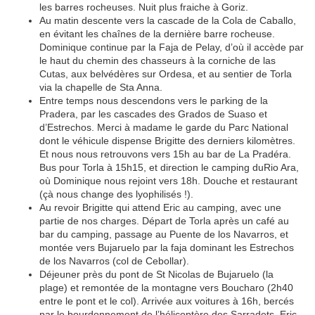
les barres rocheuses. Nuit plus fraiche à Goriz.
Au matin descente vers la cascade de la Cola de Caballo,
en évitant les chaînes de la dernière barre rocheuse.
Dominique continue par la Faja de Pelay, d’où il accède par
le haut du chemin des chasseurs à la corniche de las
Cutas, aux belvédères sur Ordesa, et au sentier de Torla
via la chapelle de Sta Anna.
Entre temps nous descendons vers le parking de la
Pradera, par les cascades des Grados de Suaso et
d’Estrechos. Merci à madame le garde du Parc National
dont le véhicule dispense Brigitte des derniers kilomètres.
Et nous nous retrouvons vers 15h au bar de La Pradéra.
Bus pour Torla à 15h15, et direction le camping duRio Ara,
où Dominique nous rejoint vers 18h. Douche et restaurant
(çà nous change des lyophilisés !).
Au revoir Brigitte qui attend Eric au camping, avec une
partie de nos charges. Départ de Torla après un café au
bar du camping, passage au Puente de los Navarros, et
montée vers Bujaruelo par la faja dominant les Estrechos
de los Navarros (col de Cebollar).
Déjeuner près du pont de St Nicolas de Bujaruelo (la
plage) et remontée de la montagne vers Boucharo (2h40
entre le pont et le col). Arrivée aux voitures à 16h, bercés
par le bourdonnement de l’hélicoptère des Sarradets. Eric