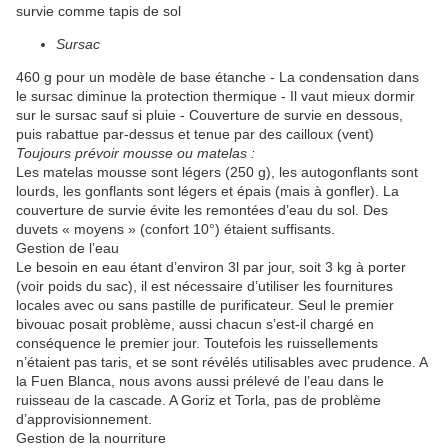
survie comme tapis de sol
Sursac
460 g pour un modèle de base étanche - La condensation dans
le sursac diminue la protection thermique - Il vaut mieux dormir
sur le sursac sauf si pluie - Couverture de survie en dessous,
puis rabattue par-dessus et tenue par des cailloux (vent)
Toujours prévoir mousse ou matelas :
Les matelas mousse sont légers (250 g), les autogonflants sont
lourds, les gonflants sont légers et épais (mais à gonfler). La
couverture de survie évite les remontées d’eau du sol. Des
duvets « moyens » (confort 10°) étaient suffisants.
Gestion de l’eau
Le besoin en eau étant d’environ 3l par jour, soit 3 kg à porter
(voir poids du sac), il est nécessaire d’utiliser les fournitures
locales avec ou sans pastille de purificateur. Seul le premier
bivouac posait problème, aussi chacun s’est-il chargé en
conséquence le premier jour. Toutefois les ruissellements
n’étaient pas taris, et se sont révélés utilisables avec prudence. A
la Fuen Blanca, nous avons aussi prélevé de l’eau dans le
ruisseau de la cascade. A Goriz et Torla, pas de problème
d’approvisionnement.
Gestion de la nourriture