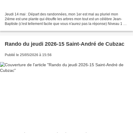
Jeudi 14 mai : Départ des randonnées, mon 1er est mal au pluriel mon
2ième est une plante qui étouffe les arbres mon tout est un célèbre Jean-
Baptiste (c'est tellement facile que vous n'aurez pas la réponse) Niveau 1 –
Arrêt technique, Serge Go. Alerte...
Rando du jeudi 2026-15 Saint-André de Cubzac
Publié le 25/05/2026 à 15:56