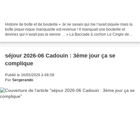
Histoire de boîte et de bouteille « Je ne savais qui me l’avait piquée mais la
boîte pique-nique manquante est revenue ! Il manquait une bouteille et
devinez qui n’avait pas la sienne … » La Baccade à cochon Le Cingle de
Trémolat Limeuil Les abat-sons...
séjour 2026-06 Cadouin : 3ème jour ça se
complique
Publié le 26/05/2026 à 08:58
Par
Sergerando