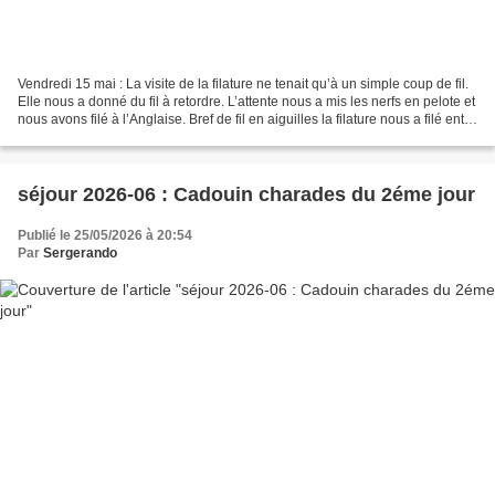
Vendredi 15 mai : La visite de la filature ne tenait qu’à un simple coup de fil.
Elle nous a donné du fil à retordre. L’attente nous a mis les nerfs en pelote et
nous avons filé à l’Anglaise. Bref de fil en aiguilles la filature nous a filé entre
les...
séjour 2026-06 : Cadouin charades du 2éme jour
Publié le 25/05/2026 à 20:54
Par
Sergerando