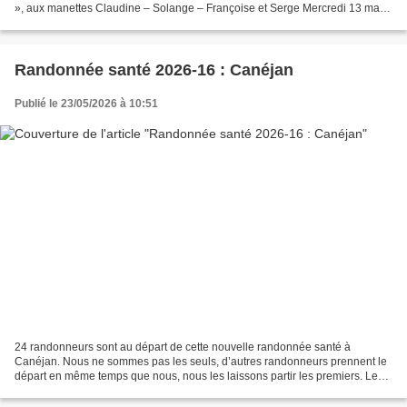
», aux manettes Claudine – Solange – Françoise et Serge Mercredi 13 mai :
Pique-nique à Sagelat – Balade dans...
Randonnée santé 2026-16 : Canéjan
Publié le 23/05/2026 à 10:51
24 randonneurs sont au départ de cette nouvelle randonnée santé à
Canéjan. Nous ne sommes pas les seuls, d’autres randonneurs prennent le
départ en même temps que nous, nous les laissons partir les premiers. Le
beau temps est revenu et c’est d’un bon...