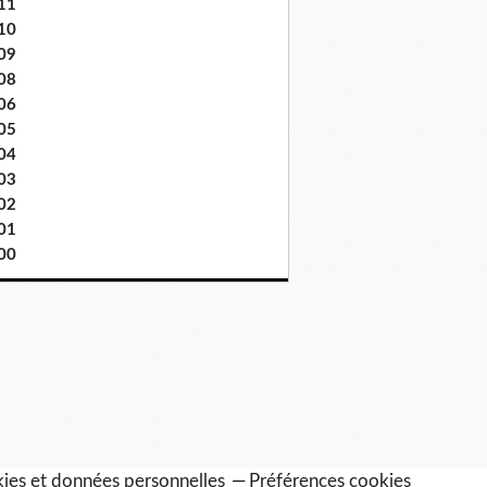
11
10
09
08
06
05
04
03
02
01
00
ies et données personnelles
Préférences cookies