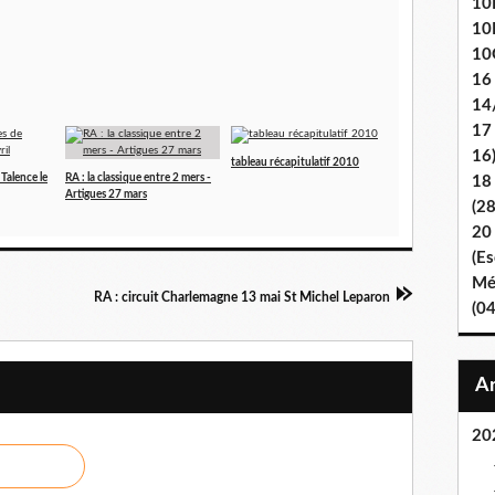
10E
10
10
16
14
17
16
tableau récapitulatif 2010
 Talence le
RA : la classique entre 2 mers -
18
Artigues 27 mars
(2
20
(Es
Mét
RA : circuit Charlemagne 13 mai St Michel Leparon
(0
20