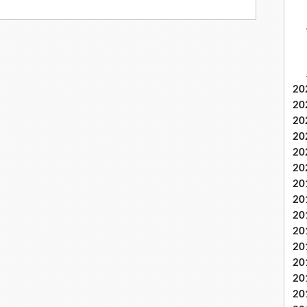
20
20
20
20
20
20
20
20
20
20
20
20
20
20