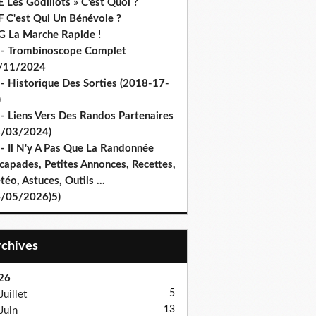
 Les Godillots » C’est Quoi ?
F C'est Qui Un Bénévole ?
G La Marche Rapide !
 - Trombinoscope Complet
/11/2024
 - Historique Des Sorties (2018-17-
)
 - Liens Vers Des Randos Partenaires
8/03/2024)
 - Il N'y A Pas Que La Randonnée
capades, Petites Annonces, Recettes,
éo, Astuces, Outils ...
4/05/2026)5)
Archives
26
5
Juillet
13
Juin