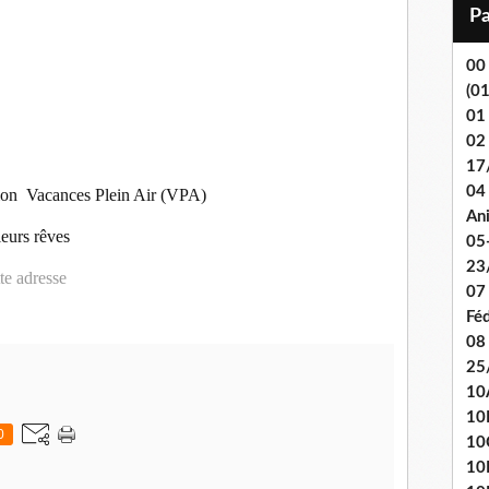
i
l
00
(0
01
02
17
04 
ation Vacances Plein Air (VPA)
An
leurs rêves
05
23
tte adresse
07
Fé
08
25
10
10
0
10
10