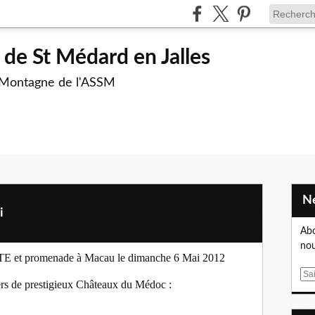
de St Médard en Jalles
 Montagne de l'ASSM
i
Abo
nou
promenade à Macau le dimanche 6 Mai 2012
E
iers de prestigieux Châteaux du Médoc :
m
a