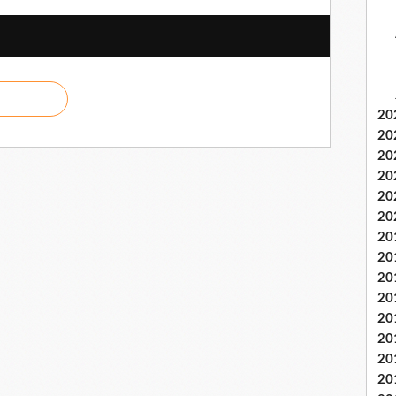
20
20
20
20
20
20
20
20
20
20
20
20
20
20