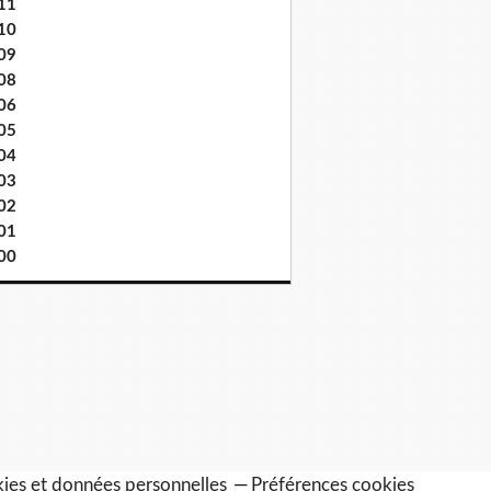
11
10
09
08
06
05
04
03
02
01
00
ies et données personnelles
Préférences cookies