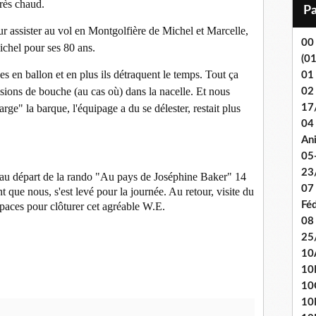
 très chaud.
i
l
 assister au vol en Montgolfière de Michel et Marcelle,
00
ichel pour ses 80 ans.
(0
s en ballon et en plus ils détraquent le temps. Tout ça
01
sions de bouche (au cas où) dans la nacelle. Et nous
02
17
ge" la barque, l'équipage a du se délester, restait plus
04 
An
05
23
 la rando "Au pays de Joséphine Baker" 14
07
t que nous, s'est levé pour la journée. Au retour, visite du
Fé
paces pour clôturer cet agréable W.E.
08
25
10
10
10
10