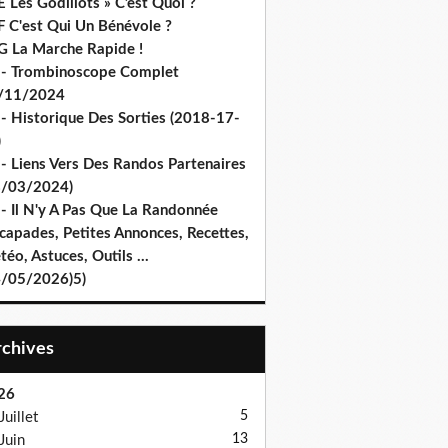
 Les Godillots » C’est Quoi ?
F C'est Qui Un Bénévole ?
G La Marche Rapide !
 - Trombinoscope Complet
/11/2024
 - Historique Des Sorties (2018-17-
)
 - Liens Vers Des Randos Partenaires
8/03/2024)
 - Il N'y A Pas Que La Randonnée
capades, Petites Annonces, Recettes,
éo, Astuces, Outils ...
4/05/2026)5)
Archives
26
5
Juillet
13
Juin