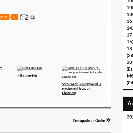
10E
10
10
post
0
16
14
17
16
18
(2
20
(Es
Mét
il était une fois
(0
Sortie 14 bis, le Berry (ou plus
précisément le Lac du
Chambon)
20
L’escapade de Gèdre