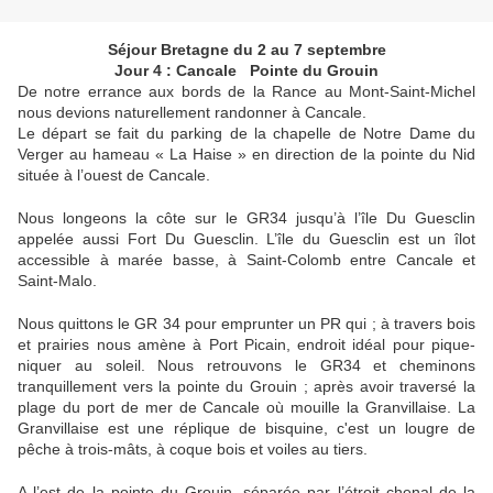
Séjour Bretagne du 2 au 7 septembre
Jour 4 : Cancale Pointe du Grouin
De notre errance aux bords de la Rance au Mont-Saint-Michel
nous devions naturellement randonner à Cancale.
Le départ se fait du parking de la chapelle de Notre Dame du
Verger au hameau « La Haise » en direction de la pointe du Nid
située à l’ouest de Cancale.
Nous longeons la côte sur le GR34 jusqu’à l’île Du Guesclin
appelée aussi Fort Du Guesclin. L’île du Guesclin est un îlot
accessible à marée basse, à Saint-Colomb entre Cancale et
Saint-Malo.
Nous quittons le GR 34 pour emprunter un PR qui ; à travers bois
et prairies nous amène à Port Picain, endroit idéal pour pique-
niquer au soleil. Nous retrouvons le GR34 et cheminons
tranquillement vers la pointe du Grouin ; après avoir traversé la
plage du port de mer de Cancale où mouille la Granvillaise. La
Granvillaise est une réplique de bisquine, c'est un lougre de
pêche à trois-mâts, à coque bois et voiles au tiers.
A l’est de la pointe du Grouin, séparée par l’étroit chenal de la