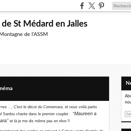
de St Médard en Jalles
 Montagne de l'ASSM
cinéma
Abo
nou
rres
...,
C'est le décor du Connemara
, et nous voilà partis
Maureen a
chel Sardou chante dans le premier couplet :
"
E
mara"
m
et là je me dis même pas en rêve !!
a