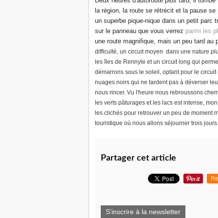
Deux heures d'autoroute plus tard, il tombe
la région, la route se rétrécit et la pause s
un superbe pique-nique dans un petit parc t
sur le panneau que vous verrez
parmi les p
une route magnifique, mais un peu tard au 
difficulté,
un circuit moyen dans une nature pl
les îles de Rennyle et
un circuit long qui perm
démarrons sous le soleil, optant pour le circui
nuages noirs qui ne tardent pas à déverser leu
nous rincer. Vu l'heure nous rebroussons chemin 
les verts pâturages et les lacs est intense, mo
les clichés pour retrouver un peu de moment mag
touristique où nous allons séjourner trois jour
Partager cet article
Re
S'inscrire à la newsletter