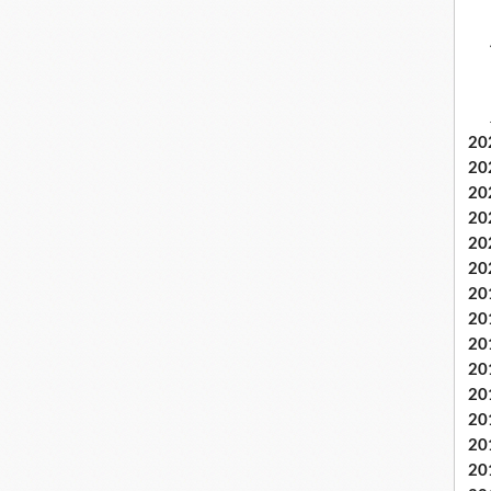
20
20
20
20
20
20
20
20
20
20
20
20
20
20