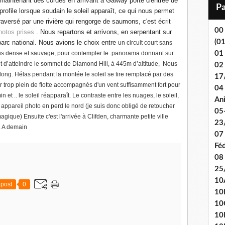
 maintenant des cordes en arrivant à Galway porte d'entrée de
i
e profile lorsque soudain le soleil apparaît, ce qui nous permet
l
raversé par une rivière qui rengorge de saumons, c'est écrit
00
hotos prises
. Nous repartons et arrivons, en serpentant sur
(0
parc national. Nous
avions le choix entre
un circuit court sans
us dense et sauvage, pour contempler le panorama donnant sur
01
et d’atteindre le sommet de Diamond Hill, à 445m d’altitude, Nous
02
t long. Hélas pendant la montée le soleil se tire remplacé par des
17
r trop plein de flotte accompagnés d'un vent suffisamment fort pour
04 
et .. le soleil réapparaît. Le contraste entre les nuages, le soleil,
An
n appareil photo en perd le nord (je suis donc obligé de retoucher
05
ique) Ensuite c'est l'arrivée à Clifden, charmante petite ville
23
s. A demain
07
Fé
08
25
10
post
0
10
10
10