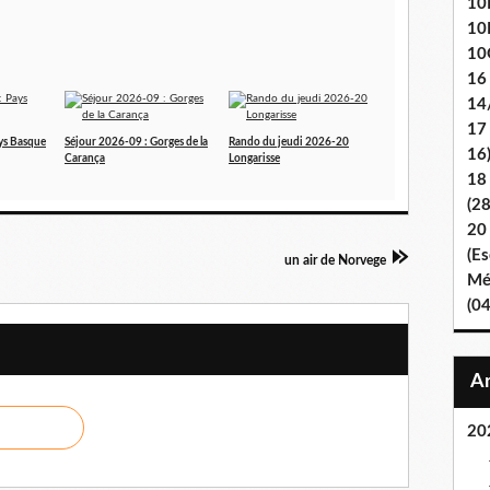
10E
10
10
16
14
17
ys Basque
Séjour 2026-09 : Gorges de la
Rando du jeudi 2026-20
16
Carança
Longarisse
18
(2
20
(Es
un air de Norvege
Mét
(0
20