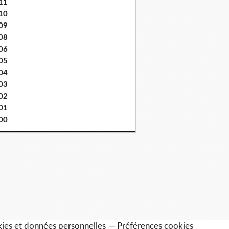
11
10
09
08
06
05
04
03
02
01
00
ies et données personnelles
Préférences cookies