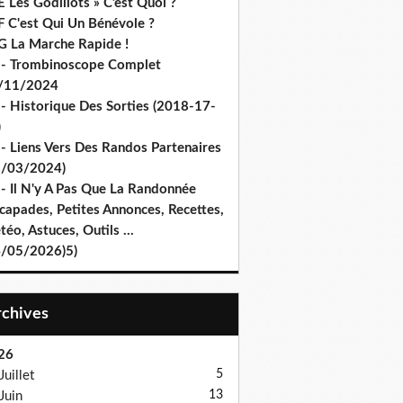
 Les Godillots » C’est Quoi ?
F C'est Qui Un Bénévole ?
G La Marche Rapide !
 - Trombinoscope Complet
/11/2024
 - Historique Des Sorties (2018-17-
)
 - Liens Vers Des Randos Partenaires
8/03/2024)
 - Il N'y A Pas Que La Randonnée
capades, Petites Annonces, Recettes,
éo, Astuces, Outils ...
4/05/2026)5)
Archives
26
5
Juillet
13
Juin